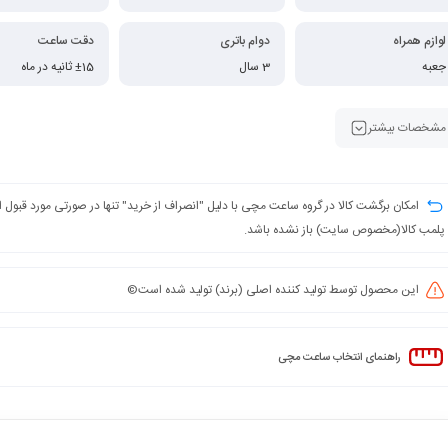
لوازم همراه
دوام باتری
دقت ساعت
جعبه
3 سال
±15 ثانیه در ماه
مشخصات بیشتر
امکان برگشت کالا در گروه ساعت مچی با دلیل "انصراف از خرید" تنها در صورتی مورد قبول
پلمب کالا(مخصوص سایت) باز نشده باشد.
این محصول توسط تولید کننده اصلی (برند) تولید شده است©️
راهنمای انتخاب ساعت مچی