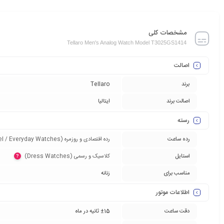
مشخصات کلی
Tellaro Men's Analog Watch Model T3025GS1414
اصالت
برند
Tellaro
اصالت برند
ایتالیا
رسته
رده ساعت
رده اقتصادی و روزمره (Entry-Level / Everyday Watches)‏
استایل
کلاسیک و رسمی (Dress Watches)‏
?
مناسب برای
زنانه
اطلاعات موتور
دقت ساعت
±15 ثانیه در ماه