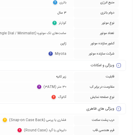
منبع انرژی
باتری‏
?
دوام باتری
3 سال
نوع موتور
کوارتز‏
?
تعداد موتور
ساعت‌های تک موتوره (Single Dial / Minimalist)‏
کشور سازنده موتور
ژاپن
شرکت سازنده موتور
Miyota‏
?
ویژگی و امکانات
قابلیت
زیر ثانیه
مقاومت در برابر آب
30 متر (3ATM)‏
?
نوع صفحه نمایش
آنالوگ‏
?
ویژگی های ظاهری
درب پشت ساعت
فشاری یا پرسی (Snap-on Case Back)‏
?
فرم هندسی قاب
دایره‌ای یا گرد (Round Case)‏
?