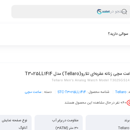
جستجو در
سوالی دارید؟
 مچی زنانه عقربه‌ای تلارو(Tellaro) مدل T3025LL1414
Tellaro Men's Analog Watch Model T3025GS1
د:
Tellaro
شناسه محصول :
STC-T3025LL1414
دسته :
ساعت مچی
60
+ نفر در حال مشاهده این محصول هستند
برند
مقاومت در برابر آب
نوع صفحه نمایش
Tellaro
30 متر (3ATM)
آنالوگ