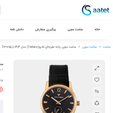
خانه
ساعت مچی
پیگیری سفارش
دانش نامه
ساعت
ساعت مچی
ساعت مچی زنانه عقربه‌ای تلارو(Tellaro) مدل T3025LL1414
ساعت
414
برن