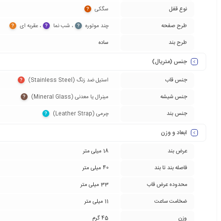
نوع قفل
سگکی‏
?
طرح صفحه
چند موتوره‏
‏، شب نما‏
‏، عقربه ای‏
?
?
?
طرح بند
ساده
جنس (متریال)
جنس قاب
استیل ضد زنگ (Stainless Steel)‏
?
جنس شیشه
مینرال یا معدنی (Mineral Glass)‏
?
جنس بند
چرمی (Leather Strap)‏
?
ابعاد و وزن
عرض بند
18 میلی متر
فاصله بند تا بند
40 میلی متر
محدوده عرض قاب
33 میلی متر
ضخامت ساعت
11 میلی متر
وزن
45 گرم