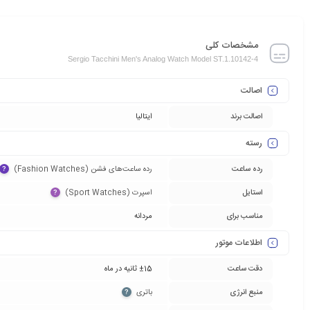
مشخصات کلی
Sergio Tacchini Men's Analog Watch Model ST.1.10142-4
اصالت
اصالت برند
ایتالیا
رسته
رده ساعت
رده ساعت‌های فشن (Fashion Watches)‏
?
استایل
اسپرت (Sport Watches)‏
?
مناسب برای
مردانه
اطلاعات موتور
دقت ساعت
±15 ثانیه در ماه
منبع انرژی
باتری‏
?