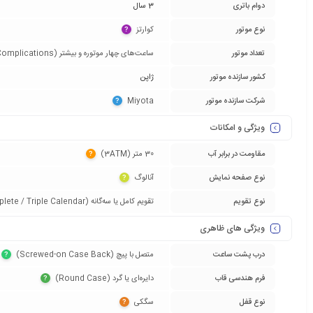
دوام باتری
3 سال
نوع موتور
کوارتز‏
?
تعداد موتور
ساعت‌های چهار موتوره و بیشتر (Grand Complications)‏
کشور سازنده موتور
ژاپن
شرکت سازنده موتور
Miyota‏
?
ویژگی و امکانات
مقاومت در برابر آب
30 متر (3ATM)‏
?
نوع صفحه نمایش
آنالوگ‏
?
نوع تقویم
تقویم کامل یا سه‌گانه (Complete / Triple Calendar)‏
ویژگی های ظاهری
درب پشت ساعت
متصل با پیچ (Screwed-on Case Back)‏
?
فرم هندسی قاب
دایره‌ای یا گرد (Round Case)‏
?
نوع قفل
سگکی‏
?