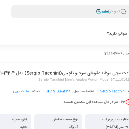
جستجو در
سوالی دارید؟
 مچی مردانه عقربه‌ای سرجیو تاچینی(Sergio Tacchini) مدل ST.1.10142-4
Sergio Tacchini Men's Analog Watch Model ST.1.1014
د:
Sergio Tacchini
شناسه محصول :
STC-ST.1.10142-4
دسته :
ساعت مچی
65
+ نفر در حال مشاهده این محصول هستند
مقاومت در برابر آب
نوع صفحه نمایش
لوازم همراه
30 متر (3ATM)
آنالوگ
جعبه