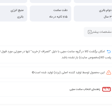
دوام باتری
دقت ساعت
منبع انرژی
3 سال
±15 ثانیه در ماه
باتری
مشخصات بیشتر
امکان برگشت کالا در گروه ساعت مچی با دلیل "انصراف از خرید" تنها در صورتی مورد قبول
پلمب کالا(مخصوص سایت) باز نشده باشد.
این محصول توسط تولید کننده اصلی (برند) تولید شده است©️
راهنمای انتخاب ساعت مچی