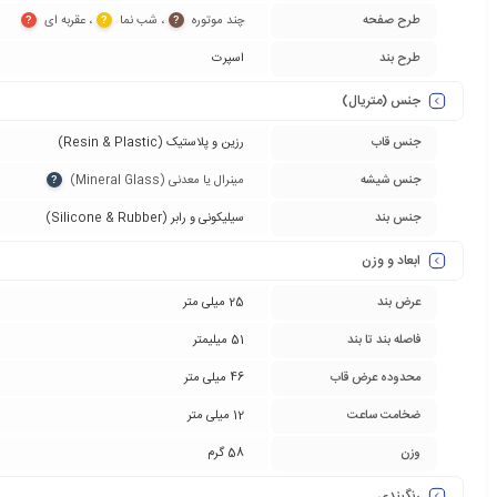
طرح صفحه
چند موتوره‏
‏، شب نما‏
‏، عقربه ای‏
?
?
?
طرح بند
اسپرت
جنس (متریال)
جنس قاب
رزین و پلاستیک (Resin & Plastic)
جنس شیشه
مینرال یا معدنی (Mineral Glass)‏
?
جنس بند
سیلیکونی و رابر (Silicone & Rubber)
ابعاد و وزن
عرض بند
25 میلی متر
فاصله بند تا بند
51 میلیمتر
محدوده عرض قاب
46 میلی متر
ضخامت ساعت
12 میلی متر
وزن
58 گرم
رنگبندی