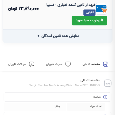
خرید از تامین کننده اعتباری - نسیبا
23,890,000
تومان
اعتباری
افزودن به سبد خرید
نمایش همه تامین کنندگان ▼
مشخصات کلی
نظرات کاربران
سوالات کاربران
مشخصات کلی
Sergio Tacchini Men's Analog Watch Model ST.1.10103-5
اصالت
اصالت برند
ایتالیا