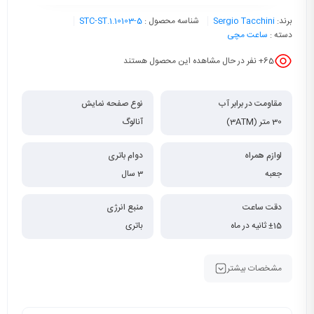
برند:
Sergio Tacchini
شناسه محصول :
STC-ST.1.10103-5
دسته :
ساعت مچی
65
+ نفر در حال مشاهده این محصول هستند
مقاومت در برابر آب
نوع صفحه نمایش
30 متر (3ATM)
آنالوگ
لوازم همراه
دوام باتری
جعبه
3 سال
دقت ساعت
منبع انرژی
±15 ثانیه در ماه
باتری
مشخصات بیشتر