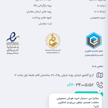
درباره ما
رویه بازگردانی کالا
ارتباط با ما
رویه های ارسال سفارش
حریم خصوصی
شیوه های پرداخت
ثبت سفارش
تماس با ما
کرج گلشهر خیابان پونه شرقی پلاک 31 ساختمان قائم طبقه اول واحد 3
026-
34005152
×
info@saatet.com
سلام! من دستیار خرید هوش مصنوعی
ساعتت هستم، چطور می‌تونم کمکتون
کنم؟