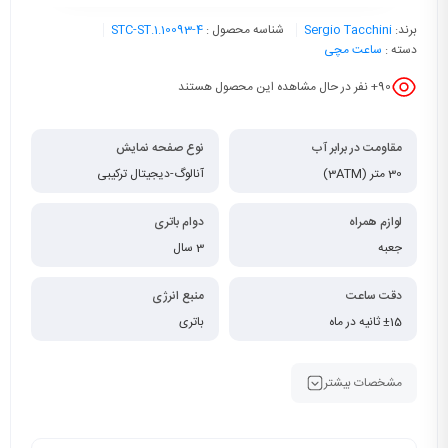
برند:
Sergio Tacchini
شناسه محصول :
STC-ST.1.10093-4
دسته :
ساعت مچی
90
+ نفر در حال مشاهده این محصول هستند
مقاومت در برابر آب
نوع صفحه نمایش
30 متر (3ATM)
آنالوگ-دیجیتال ترکیبی
لوازم همراه
دوام باتری
جعبه
3 سال
دقت ساعت
منبع انرژی
±15 ثانیه در ماه
باتری
مشخصات بیشتر