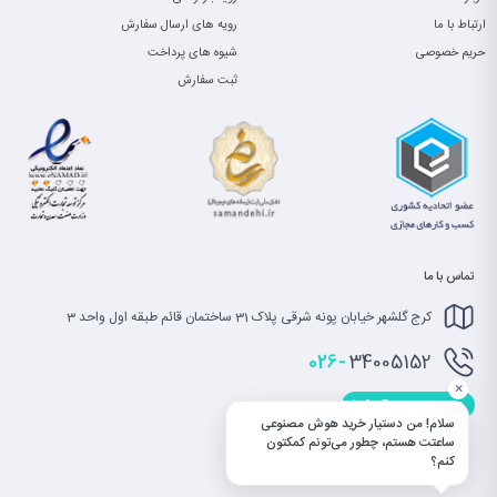
ارتباط با ما
رویه های ارسال سفارش
حریم خصوصی
شیوه های پرداخت
ثبت سفارش
تماس با ما
کرج گلشهر خیابان پونه شرقی پلاک 31 ساختمان قائم طبقه اول واحد 3
026-
34005152
×
info@saatet.com
سلام! من دستیار خرید هوش مصنوعی
ساعتت هستم، چطور می‌تونم کمکتون
کنم؟