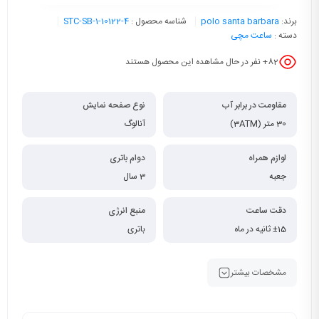
برند:
polo santa barbara
شناسه محصول :
STC-SB-1-10122-4
دسته :
ساعت مچی
82
+ نفر در حال مشاهده این محصول هستند
مقاومت در برابر آب
نوع صفحه نمایش
30 متر (3ATM)
آنالوگ
لوازم همراه
دوام باتری
جعبه
3 سال
دقت ساعت
منبع انرژی
±15 ثانیه در ماه
باتری
مشخصات بیشتر