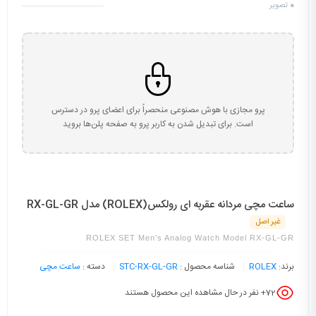
0
تصویر
پرو مجازی با هوش مصنوعی منحصراً برای اعضای پرو در دسترس
است. برای تبدیل شدن به کاربر پرو به صفحه پلن‌ها بروید
ساعت مچی مردانه عقربه ای رولکس(ROLEX) مدل RX-GL-GR
غیر اصل
ROLEX SET Men's Analog Watch Model RX-GL-GR
برند:
ROLEX
شناسه محصول :
STC-RX-GL-GR
دسته :
ساعت مچی
72
+ نفر در حال مشاهده این محصول هستند