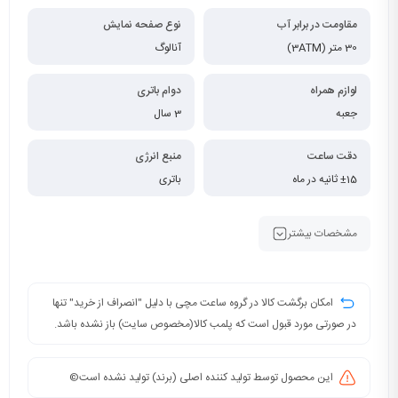
مقاومت در برابر آب
نوع صفحه نمایش
30 متر (3ATM)
آنالوگ
لوازم همراه
دوام باتری
جعبه
3 سال
دقت ساعت
منبع انرژی
±15 ثانیه در ماه
باتری
مشخصات بیشتر
امکان برگشت کالا در گروه ساعت مچی با دلیل "انصراف از خرید" تنها
در صورتی مورد قبول است که پلمب کالا(مخصوص سایت) باز نشده باشد.
این محصول توسط تولید کننده اصلی (برند) تولید نشده است©️