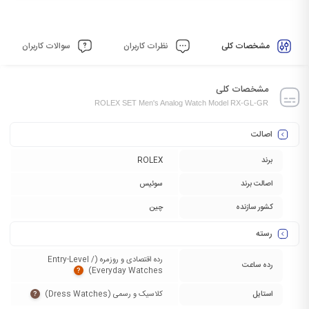
مشخصات کلی
نظرات کاربران
سوالات کاربران
مشخصات کلی
ROLEX SET Men's Analog Watch Model RX-GL-GR
اصالت
برند
ROLEX
اصالت برند
سوئیس
کشور سازنده
چین
رسته
رده اقتصادی و روزمره (Entry-Level /
رده ساعت
Everyday Watches)‏
?
استایل
کلاسیک و رسمی (Dress Watches)‏
?