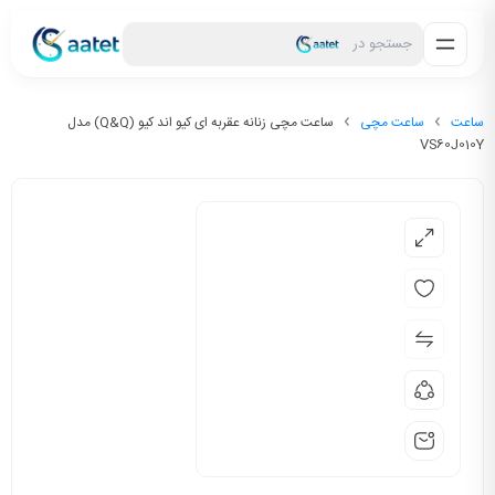
جستجو در
ساعت
ساعت مچی
ساعت مچی زنانه عقربه ای کیو اند کیو (Q&Q) مدل
VS60J010Y