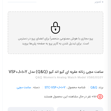
0
تصویر
پرو مجازی با هوش مصنوعی منحصراً برای اعضای پرو در دسترس
است. برای تبدیل شدن به کاربر پرو به صفحه پلن‌ها بروید
ساعت مچی زنانه عقربه ای کیو اند کیو (Q&Q) مدل VS60J010Y
Q&Q Women's Analog Watch Model VS60J010Y
برند:
Q&Q
شناسه محصول :
STC-VS60J010Y
دسته :
ساعت مچی
72
+ نفر در حال مشاهده این محصول هستند