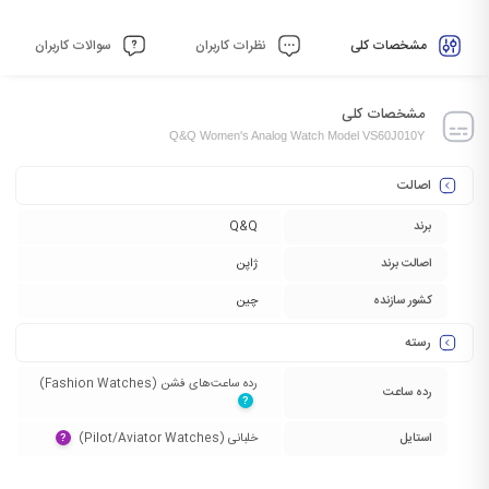
مشخصات کلی
نظرات کاربران
سوالات کاربران
مشخصات کلی
Q&Q Women's Analog Watch Model VS60J010Y
اصالت
برند
Q&Q
اصالت برند
ژاپن
کشور سازنده
چین
رسته
رده ساعت‌های فشن (Fashion Watches)‏
رده ساعت
?
استایل
خلبانی (Pilot/Aviator Watches)‏
?