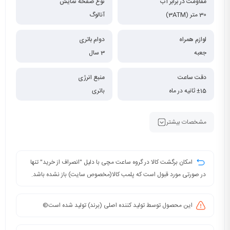
مقاومت در برابر آب
نوع صفحه نمایش
30 متر (3ATM)
آنالوگ
لوازم همراه
دوام باتری
جعبه
3 سال
دقت ساعت
منبع انرژی
±15 ثانیه در ماه
باتری
مشخصات بیشتر
امکان برگشت کالا در گروه ساعت مچی با دلیل "انصراف از خرید" تنها
در صورتی مورد قبول است که پلمب کالا(مخصوص سایت) باز نشده باشد.
این محصول توسط تولید کننده اصلی (برند) تولید شده است©️