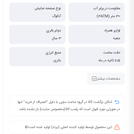
مقاومت در برابر آب
نوع صفحه نمایش
30 متر (3ATM)
آنالوگ
لوازم همراه
دوام باتری
جعبه
3 سال
دقت ساعت
منبع انرژی
±15 ثانیه در ماه
باتری
مشخصات بیشتر
امکان برگشت کالا در گروه ساعت مچی با دلیل "انصراف از خرید" تنها
در صورتی مورد قبول است که پلمب کالا(مخصوص سایت) باز نشده باشد.
این محصول توسط تولید کننده اصلی (برند) تولید شده است©️