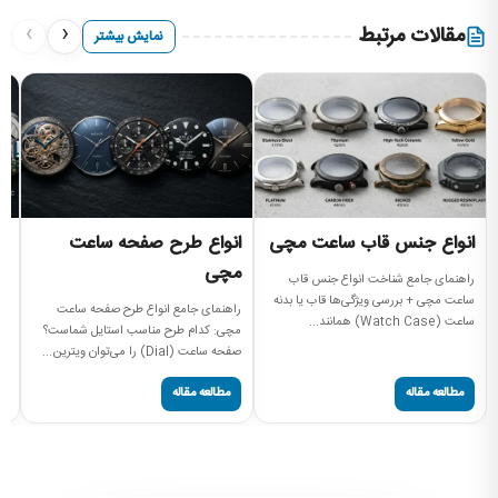
›
‹
مقالات مرتبط
نمایش بیشتر
انواع جنس قاب ساعت مچی
انواع طرح صفحه ساعت
ا
مچی
راهنمای جامع شناخت انواع جنس قاب
را
ساعت مچی + بررسی ویژگی‌ها قاب یا بدنه
بر
راهنمای جامع انواع طرح صفحه ساعت
ساعت (Watch Case) همانند...
کالیبر (
مچی: کدام طرح مناسب استایل شماست؟
صفحه ساعت (Dial) را می‌توان ویترین...
مطالعه مقاله
مطالعه مقاله