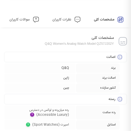
مشخصات کلی
نظرات کاربران
سوالات کاربران
مشخصات کلی
Q&Q Women's Analog Watch Model QZ57J202Y
اصالت
برند
Q&Q
اصالت برند
ژاپن
کشور سازنده
چین
رسته
رده میان‌رده و لوکس در دسترس
رده ساعت
(Accessible Luxury)‏
?
استایل
اسپرت (Sport Watches)‏
?