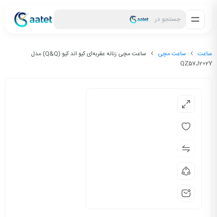
جستجو در
ساعت
ساعت مچی
ساعت مچی زنانه عقربه‌ای کیو اند کیو (Q&Q) مدل
QZ57J202Y