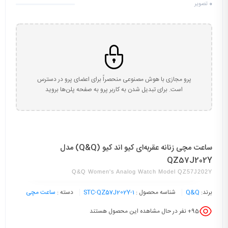
0
تصویر
پرو مجازی با هوش مصنوعی منحصراً برای اعضای پرو در دسترس
است. برای تبدیل شدن به کاربر پرو به صفحه پلن‌ها بروید
ساعت مچی زنانه عقربه‌ای کیو اند کیو (Q&Q) مدل
QZ57J202Y
Q&Q Women's Analog Watch Model QZ57J202Y
برند:
Q&Q
شناسه محصول :
STC-QZ57J202Y-1
دسته :
ساعت مچی
95
+ نفر در حال مشاهده این محصول هستند