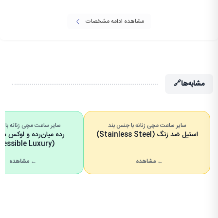
مشاهده ادامه مشخصات
مشابه‌ها
🔗
سایر ساعت مچی زنانه با جنس بند
سایر ساعت مچی زنانه با ر
استیل ضد زنگ (Stainless Steel)
رده میان‌رده و لوکس د
(Accessible Luxury)
← مشاهده
← مشاهده