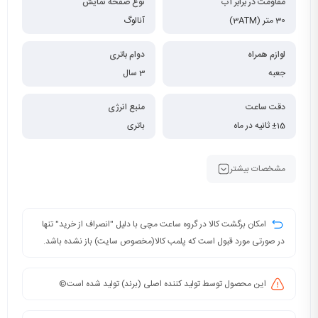
مقاومت در برابر آب
نوع صفحه نمایش
30 متر (3ATM)
آنالوگ
لوازم همراه
دوام باتری
جعبه
3 سال
دقت ساعت
منبع انرژی
±15 ثانیه در ماه
باتری
مشخصات بیشتر
امکان برگشت کالا در گروه ساعت مچی با دلیل "انصراف از خرید" تنها
در صورتی مورد قبول است که پلمب کالا(مخصوص سایت) باز نشده باشد.
این محصول توسط تولید کننده اصلی (برند) تولید شده است©️