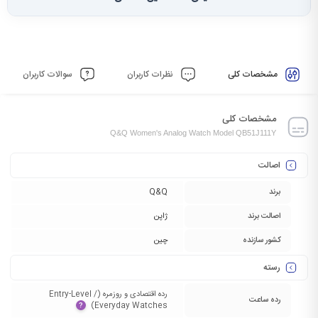
مشخصات کلی
نظرات کاربران
سوالات کاربران
مشخصات کلی
Q&Q Women's Analog Watch Model QB51J111Y
اصالت
برند
Q&Q
اصالت برند
ژاپن
کشور سازنده
چین
رسته
رده اقتصادی و روزمره (Entry-Level /
رده ساعت
Everyday Watches)‏
?