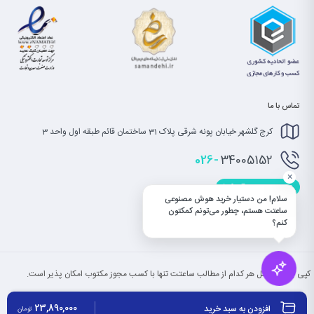
تماس با ما
کرج گلشهر خیابان پونه شرقی پلاک 31 ساختمان قائم طبقه اول واحد 3
026-
34005152
×
info@saatet.com
سلام! من دستیار خرید هوش مصنوعی
ساعتت هستم، چطور می‌تونم کمکتون
کنم؟
کپی بخش یا کل هر کدام از مطالب ساعتت تنها با کسب مجوز مکتوب امکان پذیر است.
23,890,000
افزودن به سبد خرید
تومان