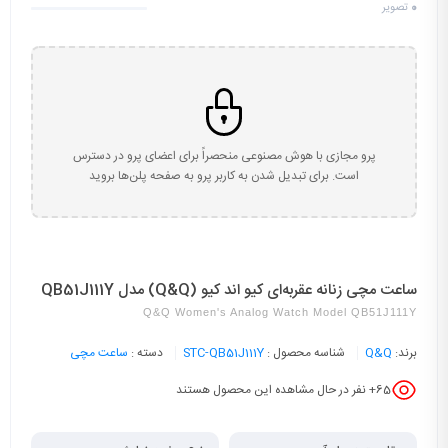
0
تصویر
پرو مجازی با هوش مصنوعی منحصراً برای اعضای پرو در دسترس
است. برای تبدیل شدن به کاربر پرو به صفحه پلن‌ها بروید
ساعت مچی زنانه عقربه‌ای کیو اند کیو (Q&Q) مدل QB51J111Y
Q&Q Women's Analog Watch Model QB51J111Y
برند:
Q&Q
شناسه محصول :
STC-QB51J111Y
دسته :
ساعت مچی
65
+ نفر در حال مشاهده این محصول هستند