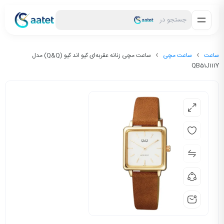
جستجو در
ساعت
ساعت مچی
ساعت مچی زنانه عقربه‌ای کیو اند کیو (Q&Q) مدل
QB51J111Y