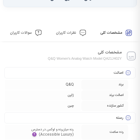
مشخصات کلی
نظرات کاربران
سوالات کاربران
مشخصات کلی
Q&Q Women's Analog Watch Model QA21J402Y
اصالت
برند
Q&Q
اصالت برند
ژاپن
کشور سازنده
چین
رسته
رده میان‌رده و لوکس در دسترس
رده ساعت
(Accessible Luxury)‏
?