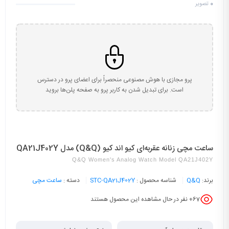
0
تصویر
پرو مجازی با هوش مصنوعی منحصراً برای اعضای پرو در دسترس
است. برای تبدیل شدن به کاربر پرو به صفحه پلن‌ها بروید
ساعت مچی زنانه عقربه‌ای کیو اند کیو (Q&Q) مدل QA21J402Y
Q&Q Women's Analog Watch Model QA21J402Y
برند:
Q&Q
شناسه محصول :
STC-QA21J402Y
دسته :
ساعت مچی
67
+ نفر در حال مشاهده این محصول هستند