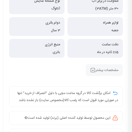
مقاومت در برابر آب
نوع صفحه نمایش
30 متر (3ATM)
آنالوگ
لوازم همراه
دوام باتری
جعبه
3 سال
دقت ساعت
منبع انرژی
±15 ثانیه در ماه
باتری
مشخصات بیشتر
امکان برگشت کالا در گروه ساعت مچی با دلیل "انصراف از خرید" تنها
در صورتی مورد قبول است که پلمب کالا(مخصوص سایت) باز نشده باشد.
این محصول توسط تولید کننده اصلی (برند) تولید شده است©️