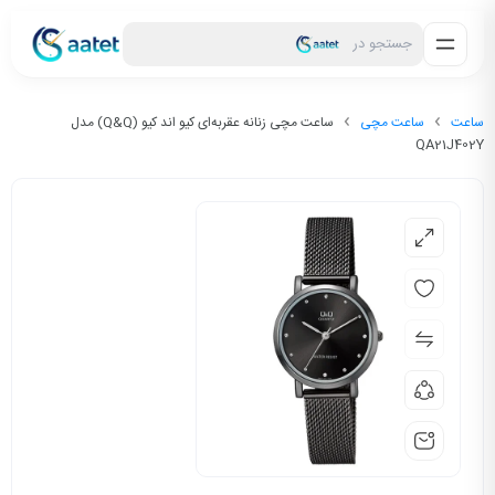
جستجو در
ساعت
ساعت مچی
ساعت مچی زنانه عقربه‌ای کیو اند کیو (Q&Q) مدل
QA21J402Y