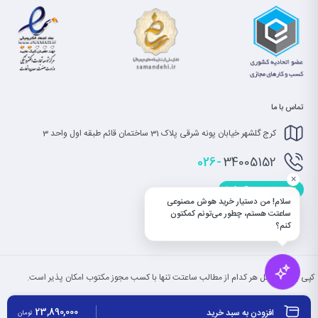
تماس با ما
کرج گلشهر خیابان پونه شرقی پلاک 31 ساختمان قائم طبقه اول واحد 3
026-
34005152
×
info@saatet.com
سلام! من دستیار خرید هوش مصنوعی
ساعتت هستم، چطور می‌تونم کمکتون
کنم؟
کپی بخش یا کل هر کدام از مطالب ساعتت تنها با کسب مجوز مکتوب امکان پذیر است.
23,890,000
افزودن به سبد خرید
تومان