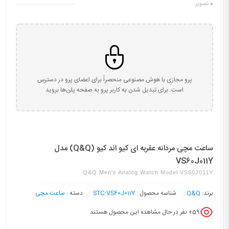
0
تصویر
پرو مجازی با هوش مصنوعی منحصراً برای اعضای پرو در دسترس
است. برای تبدیل شدن به کاربر پرو به صفحه پلن‌ها بروید
ساعت مچی مردانه عقربه ای کیو اند کیو (Q&Q) مدل
VS60J011Y
Q&Q Men's Analog Watch Model VS60J011Y
برند:
Q&Q
شناسه محصول :
STC-VS60J011Y
دسته :
ساعت مچی
59
+ نفر در حال مشاهده این محصول هستند