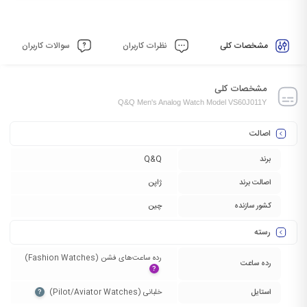
مشخصات کلی
نظرات کاربران
سوالات کاربران
مشخصات کلی
Q&Q Men's Analog Watch Model VS60J011Y
اصالت
برند
Q&Q
اصالت برند
ژاپن
کشور سازنده
چین
رسته
رده ساعت‌های فشن (Fashion Watches)‏
رده ساعت
?
استایل
خلبانی (Pilot/Aviator Watches)‏
?