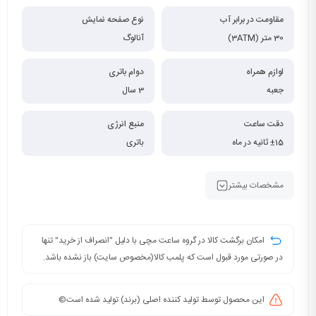
مقاومت در برابر آب
نوع صفحه نمایش
30 متر (3ATM)
آنالوگ
لوازم همراه
دوام باتری
جعبه
3 سال
دقت ساعت
منبع انرژی
±15 ثانیه در ماه
باتری
مشخصات بیشتر
امکان برگشت کالا در گروه ساعت مچی با دلیل "انصراف از خرید" تنها
در صورتی مورد قبول است که پلمب کالا(مخصوص سایت) باز نشده باشد.
این محصول توسط تولید کننده اصلی (برند) تولید شده است©️