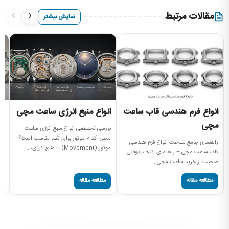
›
‹
مقالات مرتبط
نمایش بیشتر
انواع فرم هندسی قاب ساعت
انواع منبع انرژی ساعت مچی
ان
مچی
م
بررسی تخصصی انواع منبع انرژی ساعت
مچی: کدام موتور برای شما مناسب است؟
راهنمای جامع شناخت انواع فرم هندسی
را
موتور (Movement) یا منبع انرژی،...
قاب ساعت مچی + راهنمای انتخاب وقتی
سا
صحبت از خرید ساعت مچی...
پی
مطالعه مقاله
مطالعه مقاله