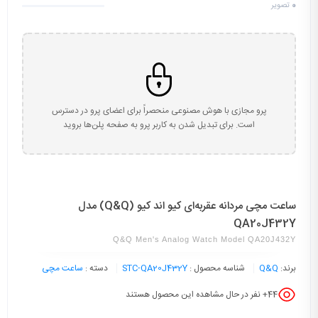
0
تصویر
پرو مجازی با هوش مصنوعی منحصراً برای اعضای پرو در دسترس
است. برای تبدیل شدن به کاربر پرو به صفحه پلن‌ها بروید
ساعت مچی مردانه عقربه‌ای کیو اند کیو (Q&Q) مدل
QA20J432Y
Q&Q Men's Analog Watch Model QA20J432Y
برند:
Q&Q
شناسه محصول :
STC-QA20J432Y
دسته :
ساعت مچی
44
+ نفر در حال مشاهده این محصول هستند