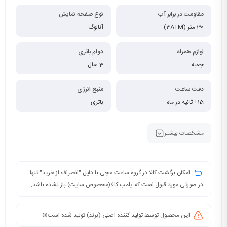
مقاومت در برابر آب
نوع صفحه نمایش
30 متر (3ATM)
آنالوگ
لوازم همراه
دوام باتری
جعبه
3 سال
دقت ساعت
منبع انرژی
±15 ثانیه در ماه
باتری
مشخصات بیشتر
امکان برگشت کالا در گروه ساعت مچی با دلیل "انصراف از خرید" تنها
در صورتی مورد قبول است که پلمب کالا(مخصوص سایت) باز نشده باشد.
این محصول توسط تولید کننده اصلی (برند) تولید شده است©️