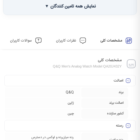
نمایش همه تامین کنندگان ▼
مشخصات کلی
نظرات کاربران
سوالات کاربران
مشخصات کلی
Q&Q Men's Analog Watch Model QA20J432Y
اصالت
برند
Q&Q
اصالت برند
ژاپن
کشور سازنده
چین
رسته
رده میان‌رده و لوکس در دسترس