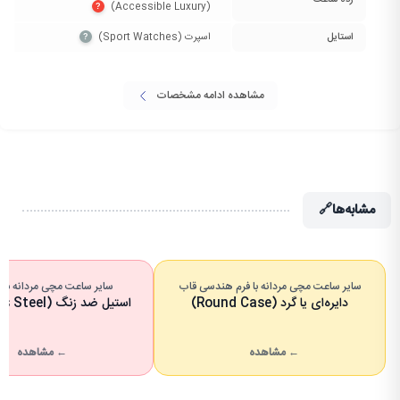
رده ساعت
(Accessible Luxury)‏
?
استایل
اسپرت (Sport Watches)‏
?
مشاهده ادامه مشخصات
مشابه‌ها
🔗
سایر ساعت مچی مردانه با فرم هندسی قاب
سایر ساعت مچی مردانه با 
دایره‌ای یا گرد (Round Case)
استیل ضد زنگ (Stainless Steel)
← مشاهده
← مشاهده