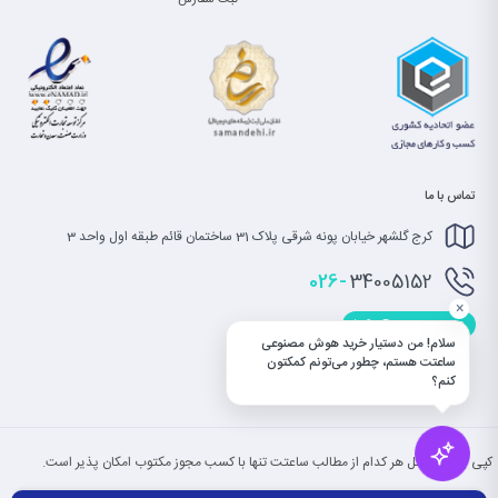
ثبت سفارش
تماس با ما
کرج گلشهر خیابان پونه شرقی پلاک 31 ساختمان قائم طبقه اول واحد 3
026-
34005152
×
info@saatet.com
سلام! من دستیار خرید هوش مصنوعی
ساعتت هستم، چطور می‌تونم کمکتون
کنم؟
کپی بخش یا کل هر کدام از مطالب ساعتت تنها با کسب مجوز مکتوب امکان پذیر است.