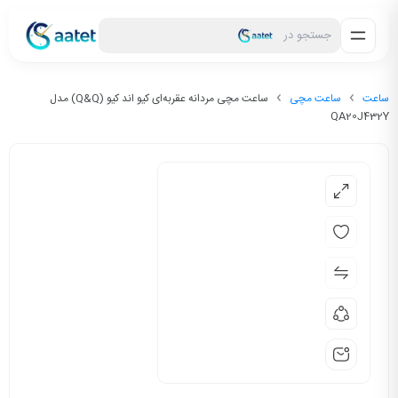
جستجو در
ساعت
ساعت مچی
ساعت مچی مردانه عقربه‌ای کیو اند کیو (Q&Q) مدل
QA20J432Y