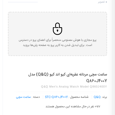
0
تصویر
پرو مجازی با هوش مصنوعی منحصراً برای اعضای پرو در دسترس
است. برای تبدیل شدن به کاربر پرو به صفحه پلن‌ها بروید
ساعت مچی مردانه عقربه‌ای کیو اند کیو (Q&Q) مدل
Q860J400Y
Q&Q Men's Analog Watch Model Q860J400Y
برند:
Q&Q
شناسه محصول :
STC-Q860J400Y
دسته :
ساعت مچی
72
+ نفر در حال مشاهده این محصول هستند