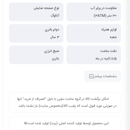
مقاومت در برابر آب
نوع صفحه نمایش
30 متر (3ATM)
آنالوگ
لوازم همراه
دوام باتری
جعبه
3 سال
دقت ساعت
منبع انرژی
±15 ثانیه در ماه
باتری
مشخصات بیشتر
امکان برگشت کالا در گروه ساعت مچی با دلیل "انصراف از خرید" تنها
در صورتی مورد قبول است که پلمب کالا(مخصوص سایت) باز نشده باشد.
این محصول توسط تولید کننده اصلی (برند) تولید شده است©️