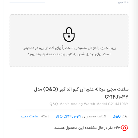
0
تصویر
پرو مجازی با هوش مصنوعی منحصراً برای اعضای پرو در دسترس
است. برای تبدیل شدن به کاربر پرو به صفحه پلن‌ها بروید
ساعت مچی مردانه عقربه‌ای کیو اند کیو (Q&Q) مدل
C214J103Y
Q&Q Men's Analog Watch Model C214J103Y
برند:
Q&Q
شناسه محصول :
STC-C214J103Y
دسته :
ساعت مچی
43
+ نفر در حال مشاهده این محصول هستند