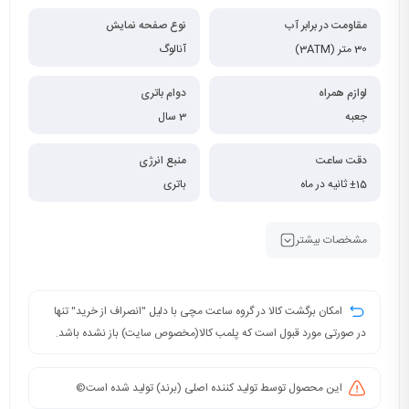
مقاومت در برابر آب
نوع صفحه نمایش
30 متر (3ATM)
آنالوگ
لوازم همراه
دوام باتری
جعبه
3 سال
دقت ساعت
منبع انرژی
±15 ثانیه در ماه
باتری
مشخصات بیشتر
امکان برگشت کالا در گروه ساعت مچی با دلیل "انصراف از خرید" تنها
در صورتی مورد قبول است که پلمب کالا(مخصوص سایت) باز نشده باشد.
این محصول توسط تولید کننده اصلی (برند) تولید شده است©️