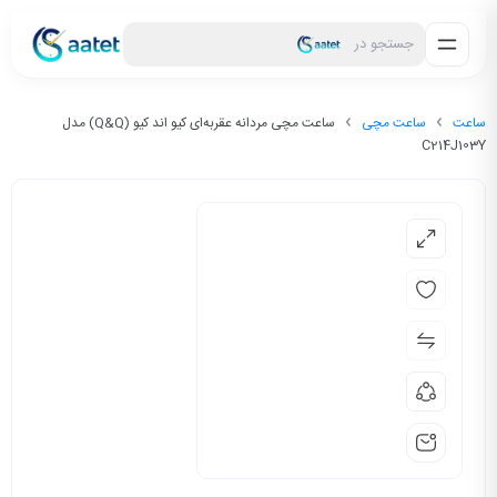
جستجو در
ساعت
ساعت مچی
ساعت مچی مردانه عقربه‌ای کیو اند کیو (Q&Q) مدل
C214J103Y