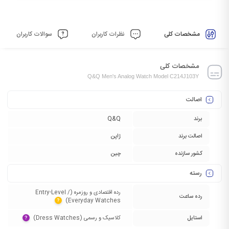
مشخصات کلی
نظرات کاربران
سوالات کاربران
مشخصات کلی
Q&Q Men's Analog Watch Model C214J103Y
اصالت
برند
Q&Q
اصالت برند
ژاپن
کشور سازنده
چین
رسته
رده اقتصادی و روزمره (Entry-Level /
رده ساعت
Everyday Watches)‏
?
استایل
کلاسیک و رسمی (Dress Watches)‏
?