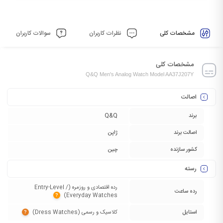
مشخصات کلی
نظرات کاربران
سوالات کاربران
مشخصات کلی
Q&Q Men's Analog Watch Model AA37J207Y
اصالت
برند
Q&Q
اصالت برند
ژاپن
کشور سازنده
چین
رسته
رده اقتصادی و روزمره (Entry-Level /
رده ساعت
Everyday Watches)‏
?
استایل
کلاسیک و رسمی (Dress Watches)‏
?