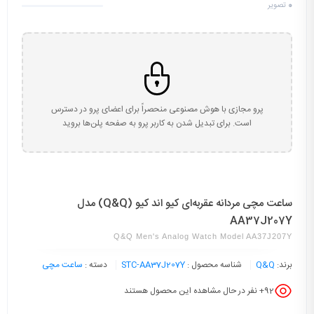
0
تصویر
پرو مجازی با هوش مصنوعی منحصراً برای اعضای پرو در دسترس
است. برای تبدیل شدن به کاربر پرو به صفحه پلن‌ها بروید
ساعت مچی مردانه عقربه‌ای کیو اند کیو (Q&Q) مدل
AA37J207Y
Q&Q Men's Analog Watch Model AA37J207Y
برند:
Q&Q
شناسه محصول :
STC-AA37J207Y
دسته :
ساعت مچی
92
+ نفر در حال مشاهده این محصول هستند