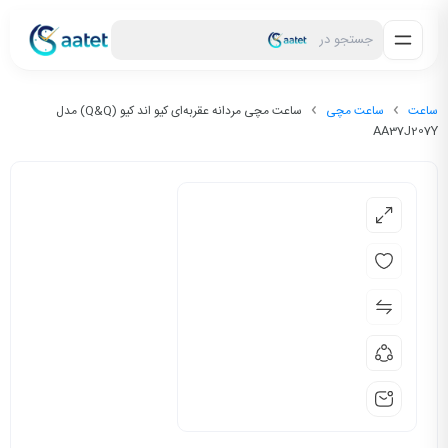
جستجو در
ساعت
ساعت مچی
ساعت مچی مردانه عقربه‌ای کیو اند کیو (Q&Q) مدل
AA37J207Y