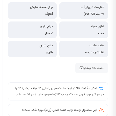
مقاومت در برابر آب
نوع صفحه نمایش
30 متر (3ATM)
آنالوگ
لوازم همراه
دوام باتری
جعبه
3 سال
دقت ساعت
منبع انرژی
±15 ثانیه در ماه
باتری
مشخصات بیشتر
امکان برگشت کالا در گروه ساعت مچی با دلیل "انصراف از خرید" تنها
در صورتی مورد قبول است که پلمب کالا(مخصوص سایت) باز نشده باشد.
این محصول توسط تولید کننده اصلی (برند) تولید شده است©️