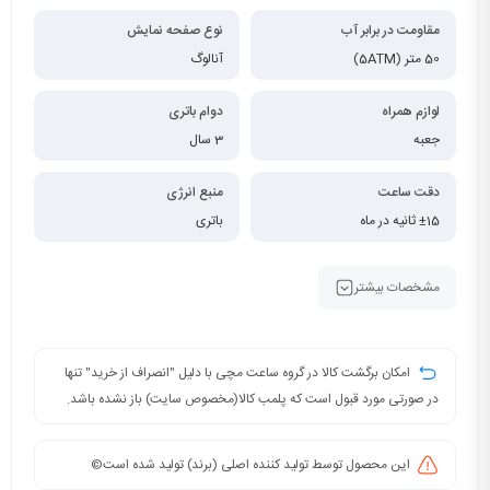
مقاومت در برابر آب
نوع صفحه نمایش
50 متر (5ATM)
آنالوگ
لوازم همراه
دوام باتری
جعبه
3 سال
دقت ساعت
منبع انرژی
±15 ثانیه در ماه
باتری
مشخصات بیشتر
امکان برگشت کالا در گروه ساعت مچی با دلیل "انصراف از خرید" تنها
در صورتی مورد قبول است که پلمب کالا(مخصوص سایت) باز نشده باشد.
این محصول توسط تولید کننده اصلی (برند) تولید شده است©️