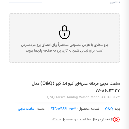
0
تصویر
پرو مجازی با هوش مصنوعی منحصراً برای اعضای پرو در دسترس
است. برای تبدیل شدن به کاربر پرو به صفحه پلن‌ها بروید
ساعت مچی مردانه عقربه‌ای کیو اند کیو (Q&Q) مدل
A484J312Y
Q&Q Men's Analog Watch Model A484J312Y
برند:
Q&Q
شناسه محصول :
STC-A484J312Y
دسته :
ساعت مچی
64
+ نفر در حال مشاهده این محصول هستند