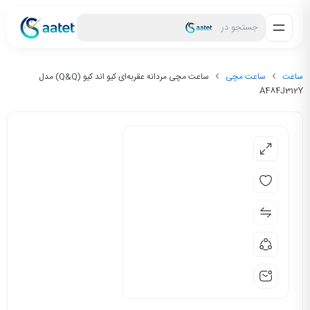
جستجو در
ساعت
ساعت مچی
ساعت مچی مردانه عقربه‌ای کیو اند کیو (Q&Q) مدل
A484J312Y