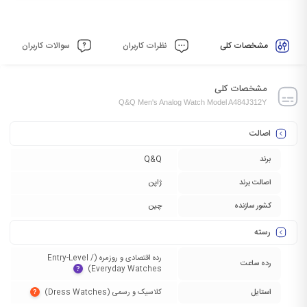
مشخصات کلی
نظرات کاربران
سوالات کاربران
مشخصات کلی
Q&Q Men's Analog Watch Model A484J312Y
اصالت
برند
Q&Q
اصالت برند
ژاپن
کشور سازنده
چین
رسته
رده اقتصادی و روزمره (Entry-Level /
رده ساعت
Everyday Watches)‏
?
استایل
کلاسیک و رسمی (Dress Watches)‏
?