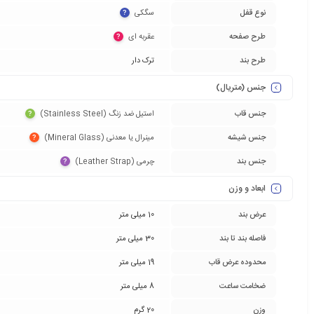
نوع قفل
سگکی‏
?
طرح صفحه
عقربه ای‏
?
طرح بند
ترک دار
جنس (متریال)
جنس قاب
استیل ضد زنگ (Stainless Steel)‏
?
جنس شیشه
مینرال یا معدنی (Mineral Glass)‏
?
جنس بند
چرمی (Leather Strap)‏
?
ابعاد و وزن
عرض بند
10 میلی متر
فاصله بند تا بند
30 میلی متر
محدوده عرض قاب
19 میلی متر
ضخامت ساعت
8 میلی متر
وزن
20 گرم