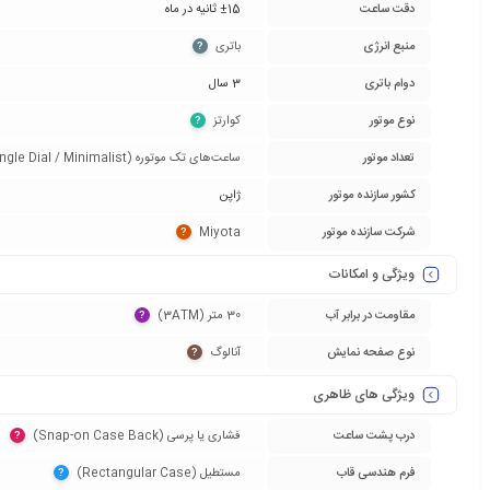
دقت ساعت
±15 ثانیه در ماه
منبع انرژی
باتری‏
?
دوام باتری
3 سال
نوع موتور
کوارتز‏
?
تعداد موتور
ساعت‌های تک موتوره (Single Dial / Minimalist)‏
کشور سازنده موتور
ژاپن
شرکت سازنده موتور
Miyota‏
?
ویژگی و امکانات
مقاومت در برابر آب
30 متر (3ATM)‏
?
نوع صفحه نمایش
آنالوگ‏
?
ویژگی های ظاهری
درب پشت ساعت
فشاری یا پرسی (Snap-on Case Back)‏
?
فرم هندسی قاب
مستطیل (Rectangular Case)‏
?