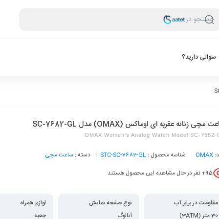
جستجو در
سوالی دارید؟
 مچی زنانه عقربه ای اوماکس (OMAX) مدل SC-7682-GL
OMAX Women's Analog Watch Model SC-7682-
د:
OMAX
شناسه محصول :
STC-SC-7682-GL
دسته :
ساعت مچی
95
+ نفر در حال مشاهده این محصول هستند
مقاومت در برابر آب
نوع صفحه نمایش
لوازم همراه
30 متر (3ATM)
آنالوگ
جعبه