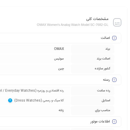
مشخصات کلی
OMAX Women's Analog Watch Model SC-7682-GL
اصالت
برند
OMAX
اصالت برند
سوئیس
کشور سازنده
چین
رسته
رده ساعت
رده اقتصادی و روزمره (Entry-Level / Everyday Watches)‏
استایل
کلاسیک و رسمی (Dress Watches)‏
?
مناسب برای
زنانه
اطلاعات موتور