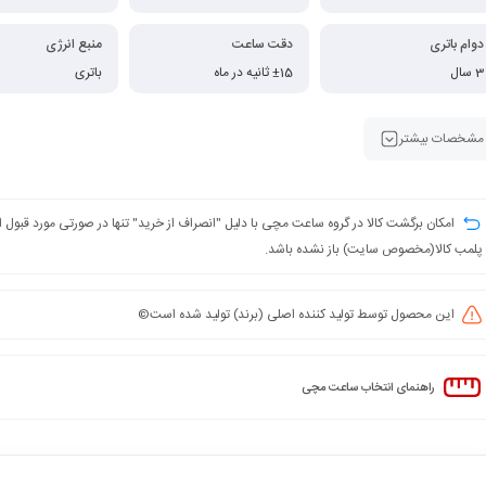
دوام باتری
دقت ساعت
منبع انرژی
3 سال
±15 ثانیه در ماه
باتری
مشخصات بیشتر
امکان برگشت کالا در گروه ساعت مچی با دلیل "انصراف از خرید" تنها در صورتی مورد قبول
پلمب کالا(مخصوص سایت) باز نشده باشد.
این محصول توسط تولید کننده اصلی (برند) تولید شده است©️
راهنمای انتخاب ساعت مچی