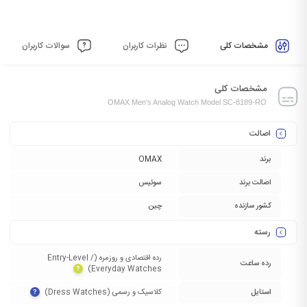
مشخصات کلی
نظرات کاربران
سوالات کاربران
مشخصات کلی
OMAX Men's Analog Watch Model SC-8189-RO
اصالت
برند
OMAX
اصالت برند
سوئیس
کشور سازنده
چین
رسته
رده اقتصادی و روزمره (Entry-Level /
رده ساعت
Everyday Watches)‏
?
استایل
کلاسیک و رسمی (Dress Watches)‏
?