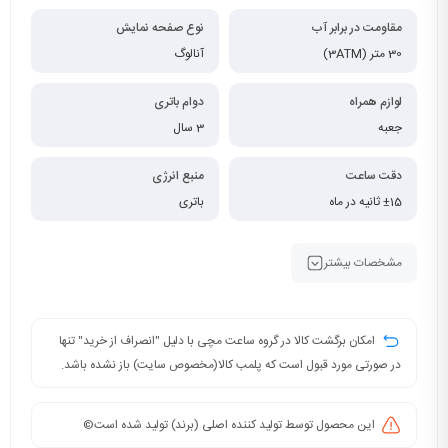
مقاومت در برابر آب
نوع صفحه نمایش
30 متر (3ATM)
آنالوگ
لوازم همراه
دوام باتری
جعبه
3 سال
دقت ساعت
منبع انرژی
±15 ثانیه در ماه
باتری
مشخصات بیشتر
امکان برگشت کالا در گروه ساعت مچی با دلیل "انصراف از خرید" تنها
در صورتی مورد قبول است که پلمب کالا(مخصوص سایت) باز نشده باشد.
این محصول توسط تولید کننده اصلی (برند) تولید شده است©️