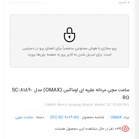
0
تصویر
پرو مجازی با هوش مصنوعی منحصراً برای اعضای پرو در دسترس
است. برای تبدیل شدن به کاربر پرو به صفحه پلن‌ها بروید
ساعت مچی مردانه عقربه ای اوماکس (OMAX) مدل SC-8189-
RO
OMAX Men's Analog Watch Model SC-8189-RO
برند:
OMAX
شناسه محصول :
STC-SC-8189-RO
دسته :
ساعت مچی
34
+ نفر در حال مشاهده این محصول هستند