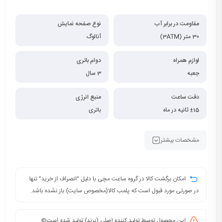
مقاومت در برابر آب
نوع صفحه نمایش
30 متر (3ATM)
آنالوگ
لوازم همراه
دوام باتری
جعبه
3 سال
دقت ساعت
منبع انرژی
±15 ثانیه در ماه
باتری
مشخصات بیشتر
امکان برگشت کالا در گروه ساعت مچی با دلیل "انصراف از خرید" تنها
در صورتی مورد قبول است که پلمب کالا(مخصوص سایت) باز نشده باشد.
این محصول توسط تولید کننده اصلی (برند) تولید شده است©️