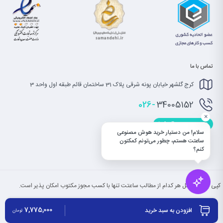
تماس با ما
کرج گلشهر خیابان پونه شرقی پلاک 31 ساختمان قائم طبقه اول واحد 3
026-
34005152
×
info@saatet.com
سلام! من دستیار خرید هوش مصنوعی
ساعتت هستم، چطور می‌تونم کمکتون
کنم؟
کپی بخش یا کل هر کدام از مطالب ساعتت تنها با کسب مجوز مکتوب امکان پذیر است.
7,775,000
افزودن به سبد خرید
تومان