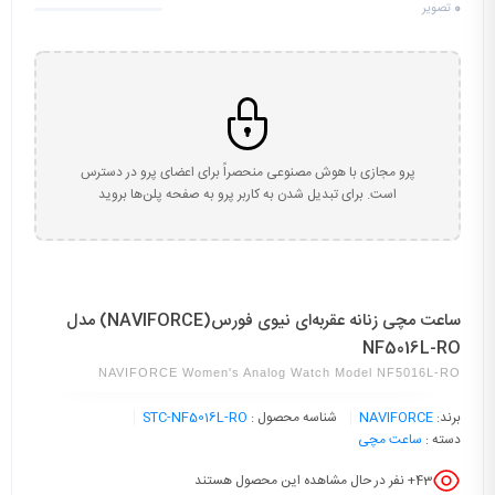
0
تصویر
پرو مجازی با هوش مصنوعی منحصراً برای اعضای پرو در دسترس
است. برای تبدیل شدن به کاربر پرو به صفحه پلن‌ها بروید
ساعت مچی زنانه عقربه‌ای نیوی فورس(NAVIFORCE) مدل
NF5016L-RO
NAVIFORCE Women's Analog Watch Model NF5016L-RO
برند:
NAVIFORCE
شناسه محصول :
STC-NF5016L-RO
دسته :
ساعت مچی
43
+ نفر در حال مشاهده این محصول هستند