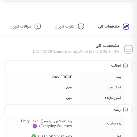
مشخصات کلی
نظرات کاربران
سوالات کاربران
مشخصات کلی
NAVIFORCE Women's Analog Watch Model NF5016L-RO
اصالت
برند
NAVIFORCE
اصالت برند
چین
کشور سازنده
چین
رسته
رده اقتصادی و روزمره (Entry-Level /
رده ساعت
Everyday Watches)‏
?
استایل
فشن (Fashion Style)‏
?