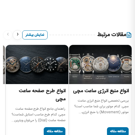
›
‹
مقالات مرتبط
نمایش بیشتر
انواع منبع انرژی ساعت مچی
انواع طرح صفحه ساعت
ان
مچی
م
بررسی تخصصی انواع منبع انرژی ساعت
مچی: کدام موتور برای شما مناسب است؟
راهنمای جامع انواع طرح صفحه ساعت
را
موتور (Movement) یا منبع انرژی،...
مچی: کدام طرح مناسب استایل شماست؟
سا
صفحه ساعت (Dial) را می‌توان ویترین...
پی
مطالعه مقاله
مطالعه مقاله