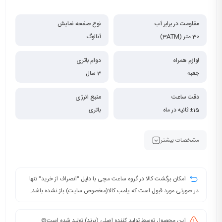
مقاومت در برابر آب
نوع صفحه نمایش
30 متر (3ATM)
آنالوگ
لوازم همراه
دوام باتری
جعبه
3 سال
دقت ساعت
منبع انرژی
±15 ثانیه در ماه
باتری
مشخصات بیشتر
امکان برگشت کالا در گروه ساعت مچی با دلیل "انصراف از خرید" تنها
در صورتی مورد قبول است که پلمب کالا(مخصوص سایت) باز نشده باشد.
این محصول توسط تولید کننده اصلی (برند) تولید شده است©️