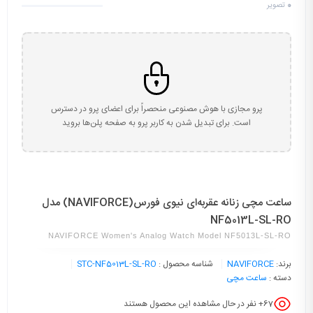
0
تصویر
پرو مجازی با هوش مصنوعی منحصراً برای اعضای پرو در دسترس
است. برای تبدیل شدن به کاربر پرو به صفحه پلن‌ها بروید
ساعت مچی زنانه عقربه‌ای نیوی فورس(NAVIFORCE) مدل
NF5013L-SL-RO
NAVIFORCE Women's Analog Watch Model NF5013L-SL-RO
برند:
NAVIFORCE
شناسه محصول :
STC-NF5013L-SL-RO
دسته :
ساعت مچی
67
+ نفر در حال مشاهده این محصول هستند