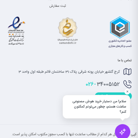
ثبت سفارش
تماس با ما
کرج گلشهر خیابان پونه شرقی پلاک 31 ساختمان قائم طبقه اول واحد 3
026-
34005152
×
info@saatet.com
سلام! من دستیار خرید هوش مصنوعی
ساعتت هستم، چطور می‌تونم کمکتون
کنم؟
کپی بخش یا کل هر کدام از مطالب ساعتت تنها با کسب مجوز مکتوب امکان پذیر است.