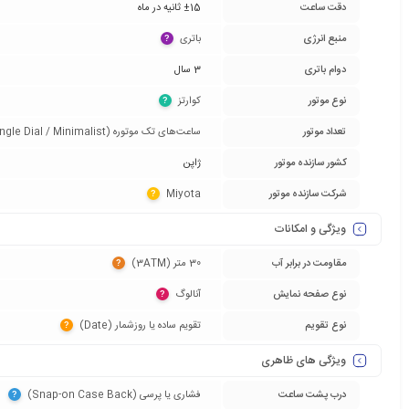
دقت ساعت
±15 ثانیه در ماه
منبع انرژی
باتری‏
?
دوام باتری
3 سال
نوع موتور
کوارتز‏
?
تعداد موتور
ساعت‌های تک موتوره (Single Dial / Minimalist)‏
کشور سازنده موتور
ژاپن
شرکت سازنده موتور
Miyota‏
?
ویژگی و امکانات
مقاومت در برابر آب
30 متر (3ATM)‏
?
نوع صفحه نمایش
آنالوگ‏
?
نوع تقویم
تقویم ساده یا روزشمار (Date)‏
?
ویژگی های ظاهری
درب پشت ساعت
فشاری یا پرسی (Snap-on Case Back)‏
?