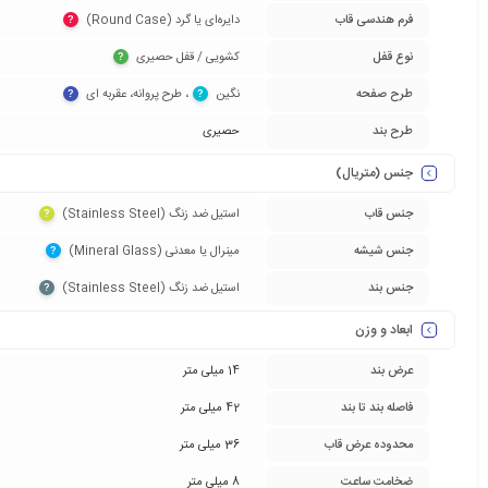
فرم هندسی قاب
دایره‌ای یا گرد (Round Case)‏
?
نوع قفل
کشویی / قفل حصیری‏
?
طرح صفحه
نگین‏
‏، طرح پروانه، عقربه ای‏
?
?
طرح بند
حصیری
جنس (متریال)
جنس قاب
استیل ضد زنگ (Stainless Steel)‏
?
جنس شیشه
مینرال یا معدنی (Mineral Glass)‏
?
جنس بند
استیل ضد زنگ (Stainless Steel)‏
?
ابعاد و وزن
عرض بند
14 میلی متر
فاصله بند تا بند
42 میلی متر
محدوده عرض قاب
36 میلی متر
ضخامت ساعت
8 میلی متر