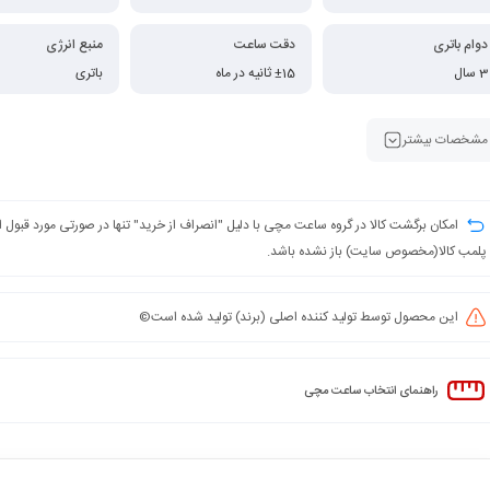
دوام باتری
دقت ساعت
منبع انرژی
3 سال
±15 ثانیه در ماه
باتری
مشخصات بیشتر
امکان برگشت کالا در گروه ساعت مچی با دلیل "انصراف از خرید" تنها در صورتی مورد قبول
پلمب کالا(مخصوص سایت) باز نشده باشد.
این محصول توسط تولید کننده اصلی (برند) تولید شده است©️
راهنمای انتخاب ساعت مچی