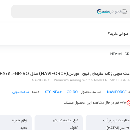
جستجو در
سوالی دارید؟
 مچی زنانه عقربه‌ای نیوی فورس(NAVIFORCE) مدل NF5011L-GR-RO
NAVIFORCE Women's Analog Watch Model NF5011L-GR-
د:
NAVIFORCE
شناسه محصول :
STC-NF5011L-GR-RO
دسته :
ساعت مچی
75
+ نفر در حال مشاهده این محصول هستند
مقاومت در برابر آب
نوع صفحه نمایش
لوازم همراه
30 متر (3ATM)
آنالوگ
جعبه