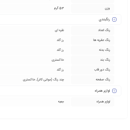
وزن
53 گرم
رنگبندی
رنگ اعداد
نقره ای
رنگ عقربه ها
رز گلد
رنگ بدنه
رز گلد
رنگ بند
خاکستری
رنگ دور قاب
رز گلد
رنگ صفحه
چند رنگ (مولتی کالر)
,
خاکستری
لوازم همراه
لوازم همراه
جعبه