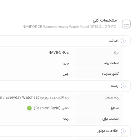
مشخصات کلی
NAVIFORCE Women's Analog Watch Model NF5011L-GR-RO
اصالت
برند
NAVIFORCE
اصالت برند
چین
کشور سازنده
چین
رسته
رده ساعت
رده اقتصادی و روزمره (Entry-Level / Everyday Watches)‏
استایل
فشن (Fashion Style)‏
?
مناسب برای
زنانه
اطلاعات موتور