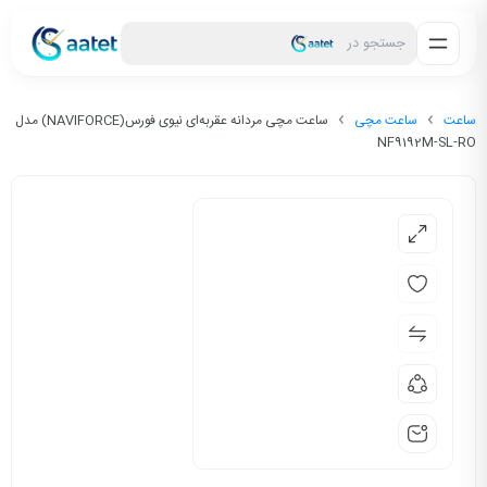
جستجو در
ساعت
ساعت مچی
ساعت مچی مردانه عقربه‌ای نیوی فورس(NAVIFORCE) مدل
NF9192M-SL-RO