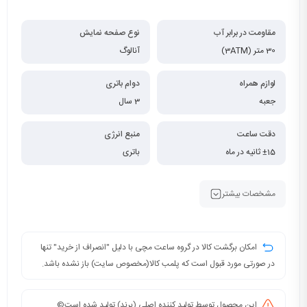
مقاومت در برابر آب
نوع صفحه نمایش
30 متر (3ATM)
آنالوگ
لوازم همراه
دوام باتری
جعبه
3 سال
دقت ساعت
منبع انرژی
±15 ثانیه در ماه
باتری
مشخصات بیشتر
امکان برگشت کالا در گروه ساعت مچی با دلیل "انصراف از خرید" تنها
در صورتی مورد قبول است که پلمب کالا(مخصوص سایت) باز نشده باشد.
این محصول توسط تولید کننده اصلی (برند) تولید شده است©️