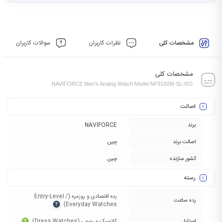
مشخصات کلی
نظرات کاربران
سوالات کاربران
مشخصات کلی
NAVIFORCE Men's Analog Watch Model NF9192M-SL-RO
اصالت
برند
NAVIFORCE
اصالت برند
چین
کشور سازنده
چین
رسته
رده اقتصادی و روزمره (Entry-Level /
رده ساعت
Everyday Watches)‏
?
استایل
کلاسیک و رسمی (Dress Watches)‏
?