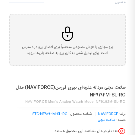
0
تصویر
پرو مجازی با هوش مصنوعی منحصراً برای اعضای پرو در دسترس
است. برای تبدیل شدن به کاربر پرو به صفحه پلن‌ها بروید
ساعت مچی مردانه عقربه‌ای نیوی فورس(NAVIFORCE) مدل
NF9192M-SL-RO
NAVIFORCE Men's Analog Watch Model NF9192M-SL-RO
برند:
NAVIFORCE
شناسه محصول :
STC-NF9192M-SL-RO
دسته :
ساعت مچی
10
+ نفر در حال مشاهده این محصول هستند