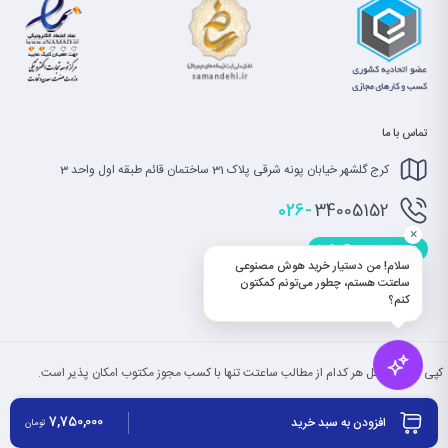
تماس با ما
کرج گلشهر خیابان پونه شرقی پلاک 31 ساختمان قائم طبقه اول واحد 3
026-
34005152
×
info@saatet.com
سلام! من دستیار خرید هوش مصنوعی
ساعتت هستم، چطور می‌تونم کمکتون
کنم؟
کپی بخش یا کل هر کدام از مطالب ساعتت تنها با کسب مجوز مکتوب امکان پذیر است.
7,750,000
افزودن به سبد خرید
تومان