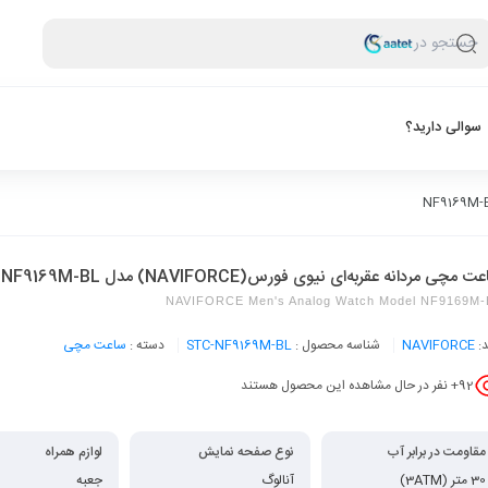
جستجو در
سوالی دارید؟
 مچی مردانه عقربه‌ای نیوی فورس(NAVIFORCE) مدل NF9169M-BL
NAVIFORCE Men's Analog Watch Model NF9169M-
د:
NAVIFORCE
شناسه محصول :
STC-NF9169M-BL
دسته :
ساعت مچی
92
+ نفر در حال مشاهده این محصول هستند
مقاومت در برابر آب
نوع صفحه نمایش
لوازم همراه
30 متر (3ATM)
آنالوگ
جعبه