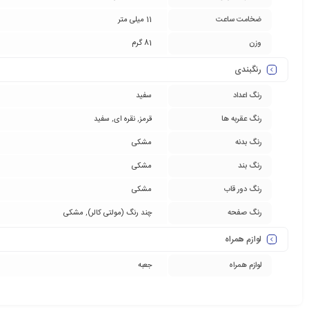
ضخامت ساعت
11 میلی متر
وزن
81 گرم
رنگبندی
رنگ اعداد
سفید
رنگ عقربه ها
قرمز
,
نقره ای
,
سفید
رنگ بدنه
مشکی
رنگ بند
مشکی
رنگ دور قاب
مشکی
رنگ صفحه
چند رنگ (مولتی کالر)
,
مشکی
لوازم همراه
لوازم همراه
جعبه