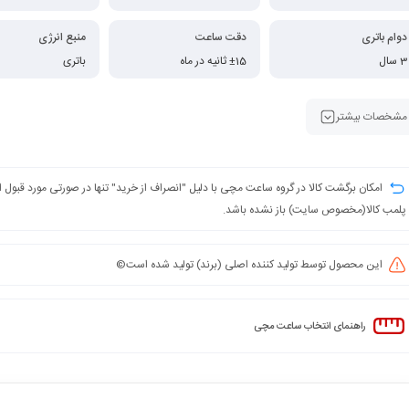
دوام باتری
دقت ساعت
منبع انرژی
3 سال
±15 ثانیه در ماه
باتری
مشخصات بیشتر
امکان برگشت کالا در گروه ساعت مچی با دلیل "انصراف از خرید" تنها در صورتی مورد قبول
پلمب کالا(مخصوص سایت) باز نشده باشد.
این محصول توسط تولید کننده اصلی (برند) تولید شده است©️
راهنمای انتخاب ساعت مچی