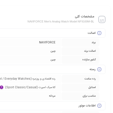
مشخصات کلی
NAVIFORCE Men's Analog Watch Model NF9169M-BL
اصالت
برند
NAVIFORCE
اصالت برند
چین
کشور سازنده
چین
رسته
رده ساعت
رده اقتصادی و روزمره (Entry-Level / Everyday Watches)‏
استایل
کلاسیک اسپرت (Sport Classic/Casual)‏
?
مناسب برای
مردانه
اطلاعات موتور