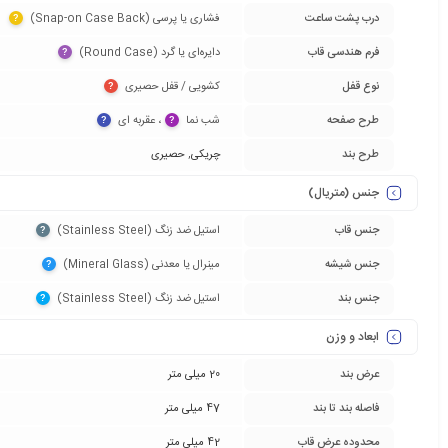
درب پشت ساعت
فشاری یا پرسی (Snap-on Case Back)‏
?
فرم هندسی قاب
دایره‌ای یا گرد (Round Case)‏
?
نوع قفل
کشویی / قفل حصیری‏
?
طرح صفحه
شب نما‏
‏، عقربه ای‏
?
?
طرح بند
چریکی
,
حصیری
جنس (متریال)
جنس قاب
استیل ضد زنگ (Stainless Steel)‏
?
جنس شیشه
مینرال یا معدنی (Mineral Glass)‏
?
جنس بند
استیل ضد زنگ (Stainless Steel)‏
?
ابعاد و وزن
عرض بند
20 میلی متر
فاصله بند تا بند
47 میلی متر
محدوده عرض قاب
42 میلی متر