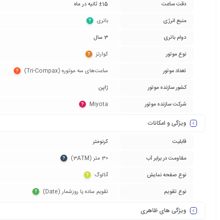
دقت ساعت
±15 ثانیه در ماه
منبع انرژی
باتری‏
?
دوام باتری
3 سال
نوع موتور
کوارتز‏
?
تعداد موتور
ساعت‌های سه موتوره (Tri-Compax)‏
?
کشور سازنده موتور
ژاپن
شرکت سازنده موتور
Miyota‏
?
ویژگی و امکانات
قابلیت
کرنومتر
مقاومت در برابر آب
30 متر (3ATM)‏
?
نوع صفحه نمایش
آنالوگ‏
?
نوع تقویم
تقویم ساده یا روزشمار (Date)‏
?
ویژگی های ظاهری