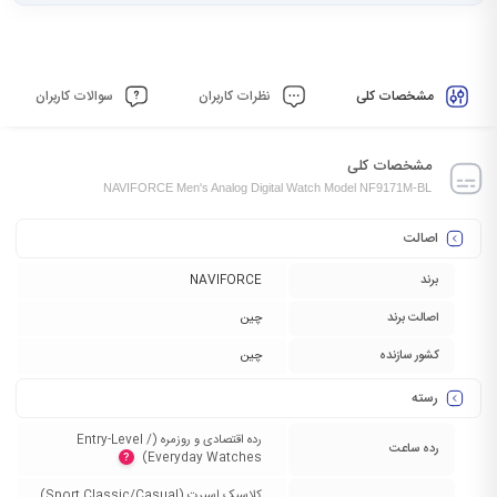
مشخصات کلی
نظرات کاربران
سوالات کاربران
مشخصات کلی
NAVIFORCE Men's Analog Digital Watch Model NF9171M-BL
اصالت
برند
NAVIFORCE
اصالت برند
چین
کشور سازنده
چین
رسته
رده اقتصادی و روزمره (Entry-Level /
رده ساعت
Everyday Watches)‏
?
کلاسیک اسپرت (Sport Classic/Casual)‏