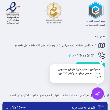
تماس با ما
کرج گلشهر خیابان پونه شرقی پلاک 31 ساختمان قائم طبقه اول واحد 3
026-
34005152
×
info@saatet.com
سلام! من دستیار خرید هوش مصنوعی
ساعتت هستم، چطور می‌تونم کمکتون
کنم؟
کپی بخش یا کل هر کدام از مطالب ساعتت تنها با کسب مجوز مکتوب امکان پذیر است.
9,745,000
افزودن به سبد خرید
تومان