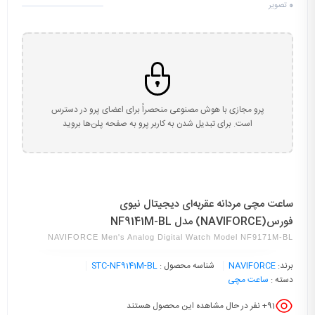
0
تصویر
پرو مجازی با هوش مصنوعی منحصراً برای اعضای پرو در دسترس
است. برای تبدیل شدن به کاربر پرو به صفحه پلن‌ها بروید
ساعت مچی مردانه عقربه‌ای دیجیتال نیوی
فورس(NAVIFORCE) مدل NF9141M-BL
NAVIFORCE Men's Analog Digital Watch Model NF9171M-BL
برند:
NAVIFORCE
شناسه محصول :
STC-NF9141M-BL
دسته :
ساعت مچی
91
+ نفر در حال مشاهده این محصول هستند