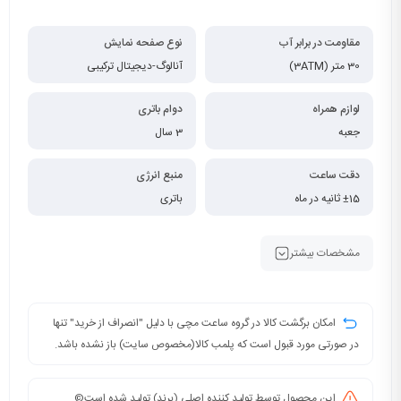
مقاومت در برابر آب
نوع صفحه نمایش
30 متر (3ATM)
آنالوگ-دیجیتال ترکیبی
لوازم همراه
دوام باتری
جعبه
3 سال
دقت ساعت
منبع انرژی
±15 ثانیه در ماه
باتری
مشخصات بیشتر
امکان برگشت کالا در گروه ساعت مچی با دلیل "انصراف از خرید" تنها
در صورتی مورد قبول است که پلمب کالا(مخصوص سایت) باز نشده باشد.
این محصول توسط تولید کننده اصلی (برند) تولید شده است©️