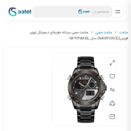
جستجو در
ساعت
ساعت مچی
ساعت مچی مردانه عقربه‌ای دیجیتال نیوی
فورس(NAVIFORCE) مدل NF9141M-BL