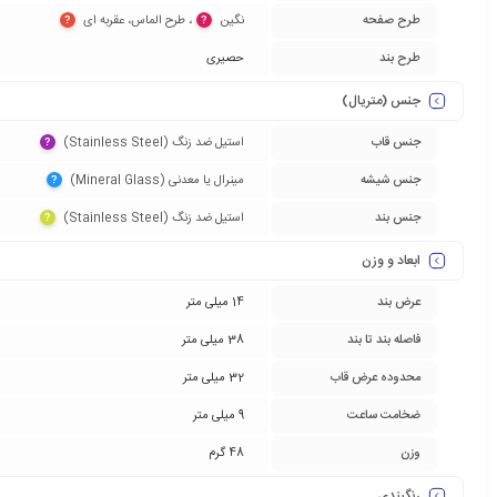
طرح صفحه
نگین‏
‏، طرح الماس، عقربه ای‏
?
?
طرح بند
حصیری
جنس (متریال)
جنس قاب
استیل ضد زنگ (Stainless Steel)‏
?
جنس شیشه
مینرال یا معدنی (Mineral Glass)‏
?
جنس بند
استیل ضد زنگ (Stainless Steel)‏
?
ابعاد و وزن
عرض بند
14 میلی متر
فاصله بند تا بند
38 میلی متر
محدوده عرض قاب
32 میلی متر
ضخامت ساعت
9 میلی متر
وزن
48 گرم
رنگبندی