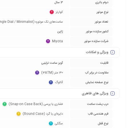
دوام باتری
3 سال
نوع موتور
کوارتز‏
?
تعداد موتور
ساعت‌های تک موتوره (Single Dial / Minimalist)‏
کشور سازنده موتور
ژاپن
شرکت سازنده موتور
Miyota‏
?
ویژگی و امکانات
قابلیت
آویز ساعت تزئینی
مقاومت در برابر آب
30 متر (3ATM)‏
?
نوع صفحه نمایش
آنالوگ‏
?
ویژگی های ظاهری
درب پشت ساعت
فشاری یا پرسی (Snap-on Case Back)‏
?
فرم هندسی قاب
دایره‌ای یا گرد (Round Case)‏
?
نوع قفل
سگکی‏
?