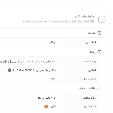
مشخصات کلی
Luigi d' Anna Women's Analog Watch Model LDAL2263-BR
اصالت
اصالت برند
ایتالیا
رسته
رده ساعت
رده میان‌رده و لوکس در دسترس (Accessible Luxury)‏
استایل
نظامی یا صحرایی (Field Watches)‏
?
مناسب برای
زنانه
اطلاعات موتور
دقت ساعت
±15 ثانیه در ماه
منبع انرژی
باتری‏
?