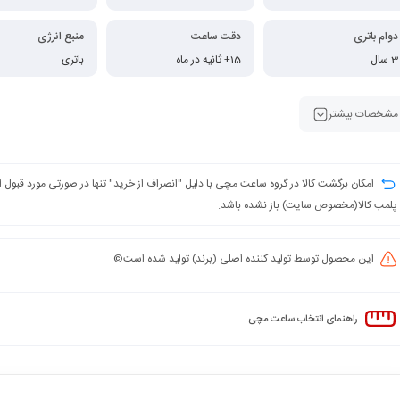
دوام باتری
دقت ساعت
منبع انرژی
3 سال
±15 ثانیه در ماه
باتری
مشخصات بیشتر
امکان برگشت کالا در گروه ساعت مچی با دلیل "انصراف از خرید" تنها در صورتی مورد قبول
پلمب کالا(مخصوص سایت) باز نشده باشد.
این محصول توسط تولید کننده اصلی (برند) تولید شده است©️
راهنمای انتخاب ساعت مچی