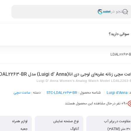
جستجو در
سوالی دارید؟
 مچی زنانه عقربه‌ای لوجی دی انا(Luigi d’ Anna) مدل LDAL2263-BR
Luigi D' Anna Women's Analog Watch Model LDAL2263
د:
Luigi d'Anna
شناسه محصول :
STC-LDAL2263-BR
دسته :
ساعت مچی
90
+ نفر در حال مشاهده این محصول هستند
مقاومت در برابر آب
نوع صفحه نمایش
لوازم همراه
30 متر (3ATM)
آنالوگ
جعبه