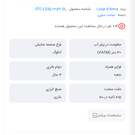
برند:
Luigi d'Anna
شناسه محصول :
STC-LDAL2259-SL
دسته :
ساعت مچی
14
+ نفر در حال مشاهده این محصول هستند
مقاومت در برابر آب
نوع صفحه نمایش
30 متر (3ATM)
آنالوگ
لوازم همراه
دوام باتری
جعبه
3 سال
دقت ساعت
منبع انرژی
±15 ثانیه در ماه
باتری
مشخصات بیشتر