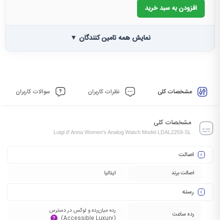
افزودن به سبد خرید
نمایش همه تامین کنندگان ▼
مشخصات کلی
نظرات کاربران
سوالات کاربران
مشخصات کلی
Luigi d' Anna Women's Analog Watch Model LDAL2259-SL
اصالت
اصالت برند
ایتالیا
رسته
رده میان‌رده و لوکس در دسترس
رده ساعت
(Accessible Luxury)‏
?