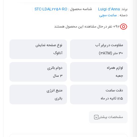
برند:
Luigi d'Anna
شناسه محصول :
STC-LDAL2258-RO
دسته :
ساعت مچی
92
+ نفر در حال مشاهده این محصول هستند
مقاومت در برابر آب
نوع صفحه نمایش
30 متر (3ATM)
آنالوگ
لوازم همراه
دوام باتری
جعبه
3 سال
دقت ساعت
منبع انرژی
±15 ثانیه در ماه
باتری
مشخصات بیشتر