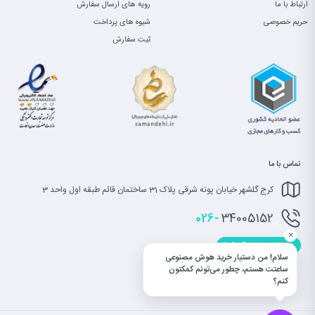
ارتباط با ما
رویه های ارسال سفارش
حریم خصوصی
شیوه های پرداخت
ثبت سفارش
تماس با ما
کرج گلشهر خیابان پونه شرقی پلاک 31 ساختمان قائم طبقه اول واحد 3
026-
34005152
×
info@saatet.com
سلام! من دستیار خرید هوش مصنوعی
ساعتت هستم، چطور می‌تونم کمکتون
کنم؟