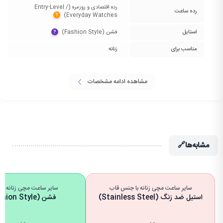
رده اقتصادی و روزمره (Entry-Level /
رده ساعت
Everyday Watches)‏
?
استایل
فشن (Fashion Style)‏
?
مناسب برای
زنانه
مشاهده ادامه مشخصات
مشابه‌ها
🔗
سایر ساعت مچی زنانه با جنس قاب
سایر ساعت مچی زنانه با 
استیل ضد زنگ (Stainless Steel)
فشن (Fashion Style)