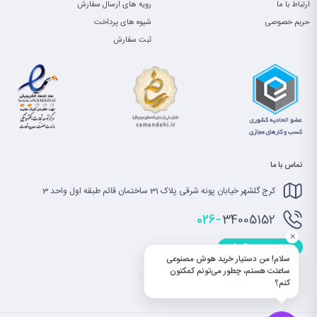
ارتباط با ما
رویه های ارسال سفارش
حریم خصوصی
شیوه های پرداخت
ثبت سفارش
تماس با ما
کرج گلشهر خیابان پونه شرقی پلاک 31 ساختمان قائم طبقه اول واحد 3
026-
34005152
×
info@saatet.com
سلام! من دستیار خرید هوش مصنوعی
ساعتت هستم، چطور می‌تونم کمکتون
کنم؟