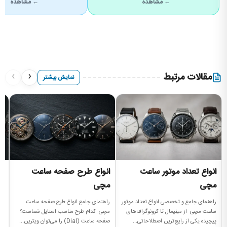
← مشاهده
← مشاهده
›
‹
مقالات مرتبط
نمایش بیشتر
انواع تعداد موتور ساعت
انواع طرح صفحه ساعت
ا
مچی
مچی
را
بر
راهنمای جامع و تخصصی انواع تعداد موتور
راهنمای جامع انواع طرح صفحه ساعت
دن
ساعت مچی: از مینیمال تا کرونوگراف‌های
مچی: کدام طرح مناسب استایل شماست؟
پیچیده یکی از رایج‌ترین اصطلاحاتی...
صفحه ساعت (Dial) را می‌توان ویترین...