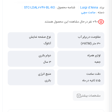
برند:
Luigi d'Anna
شناسه محصول :
STC-LDAL2247-BL-RO
دسته :
ساعت مچی
90
+ نفر در حال مشاهده این محصول هستند
مقاومت در برابر آب
نوع صفحه نمایش
30 متر (3ATM)
آنالوگ
لوازم همراه
دوام باتری
جعبه
3 سال
دقت ساعت
منبع انرژی
±15 ثانیه در ماه
باتری
مشخصات بیشتر