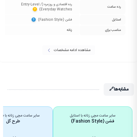
رده اقتصادی و روزمره (Entry-Level /
رده ساعت
Everyday Watches)‏
?
استایل
فشن (Fashion Style)‏
?
مناسب برای
زنانه
مشاهده ادامه مشخصات
مشابه‌ها
🔗
سایر ساعت مچی زنانه با استایل
سایر ساعت مچی زنانه با ط
فشن (Fashion Style)
طرح گل