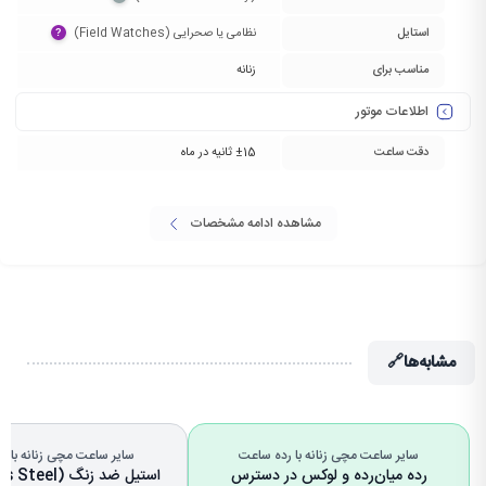
استایل
نظامی یا صحرایی (Field Watches)‏
?
مناسب برای
زنانه
اطلاعات موتور
دقت ساعت
±15 ثانیه در ماه
مشاهده ادامه مشخصات
مشابه‌ها
🔗
سایر ساعت مچی زنانه با رده ساعت
سایر ساعت مچی زنانه با ج
رده میان‌رده و لوکس در دسترس
استیل ضد زنگ (Stainless Steel)