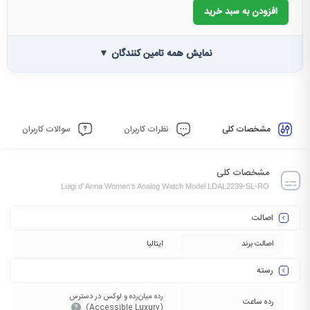
افزودن به سبد خرید
نمایش همه تامین کنندگان ▼
مشخصات کلی
نظرات کاربران
سوالات کاربران
مشخصات کلی
Luigi d' Anna Women's Analog Watch Model LDAL2239-SL-RO
اصالت
اصالت برند
ایتالیا
رسته
رده میان‌رده و لوکس در دسترس
رده ساعت
(Accessible Luxury)‏
?