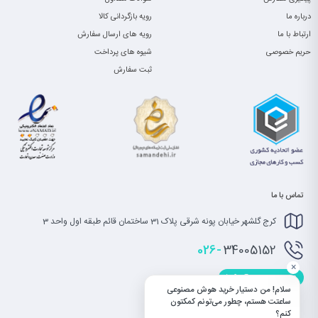
درباره ما
رویه بازگردانی کالا
ارتباط با ما
رویه های ارسال سفارش
حریم خصوصی
شیوه های پرداخت
ثبت سفارش
تماس با ما
کرج گلشهر خیابان پونه شرقی پلاک 31 ساختمان قائم طبقه اول واحد 3
026-
34005152
×
info@saatet.com
سلام! من دستیار خرید هوش مصنوعی
ساعتت هستم، چطور می‌تونم کمکتون
کنم؟