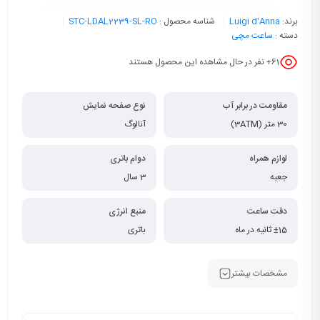
برند:
Luigi d'Anna
شناسه محصول :
STC-LDAL2239-SL-RO
دسته :
ساعت مچی
61
+ نفر در حال مشاهده این محصول هستند
مقاومت در برابر آب
نوع صفحه نمایش
30 متر (3ATM)
آنالوگ
لوازم همراه
دوام باتری
جعبه
3 سال
دقت ساعت
منبع انرژی
±15 ثانیه در ماه
باتری
مشخصات بیشتر