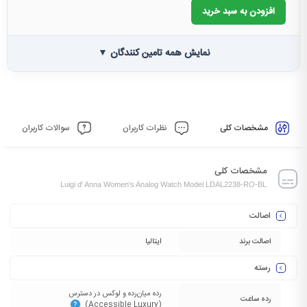
افزودن به سبد خرید
نمایش همه تامین کنندگان ▼
مشخصات کلی
نظرات کاربران
سوالات کاربران
مشخصات کلی
Luigi d' Anna Women's Analog Watch Model LDAL2238-RO-BL
اصالت
اصالت برند
ایتالیا
رسته
رده میان‌رده و لوکس در دسترس
رده ساعت
(Accessible Luxury)‏
?