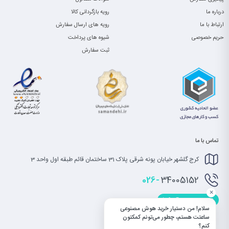
درباره ما
رویه بازگردانی کالا
ارتباط با ما
رویه های ارسال سفارش
حریم خصوصی
شیوه های پرداخت
ثبت سفارش
تماس با ما
کرج گلشهر خیابان پونه شرقی پلاک 31 ساختمان قائم طبقه اول واحد 3
026-
34005152
×
info@saatet.com
سلام! من دستیار خرید هوش مصنوعی
ساعتت هستم، چطور می‌تونم کمکتون
کنم؟