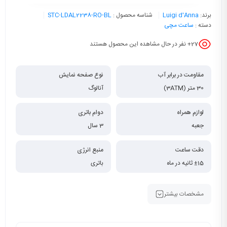
برند:
Luigi d'Anna
شناسه محصول :
STC-LDAL2238-RO-BL
دسته :
ساعت مچی
27
+ نفر در حال مشاهده این محصول هستند
مقاومت در برابر آب
نوع صفحه نمایش
30 متر (3ATM)
آنالوگ
لوازم همراه
دوام باتری
جعبه
3 سال
دقت ساعت
منبع انرژی
±15 ثانیه در ماه
باتری
مشخصات بیشتر