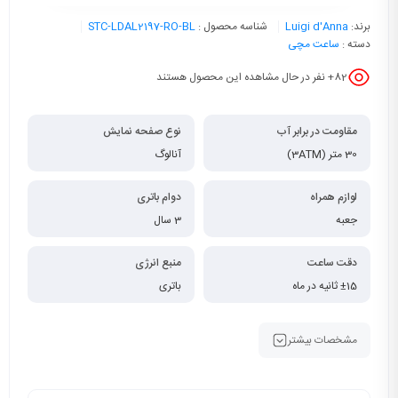
برند:
Luigi d'Anna
شناسه محصول :
STC-LDAL2197-RO-BL
دسته :
ساعت مچی
82
+ نفر در حال مشاهده این محصول هستند
مقاومت در برابر آب
نوع صفحه نمایش
30 متر (3ATM)
آنالوگ
لوازم همراه
دوام باتری
جعبه
3 سال
دقت ساعت
منبع انرژی
±15 ثانیه در ماه
باتری
مشخصات بیشتر