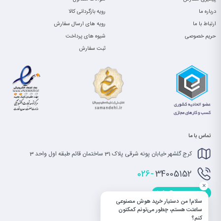
درباره ما
رویه بازگردانی کالا
ارتباط با ما
رویه های ارسال سفارش
حریم خصوصی
شیوه های پرداخت
ثبت سفارش
تماس با ما
کرج گلشهر خیابان پونه شرقی پلاک 31 ساختمان قائم طبقه اول واحد 3
026-
34005152
×
info@saatet.com
سلام! من دستیار خرید هوش مصنوعی
ساعتت هستم، چطور می‌تونم کمکتون
کنم؟