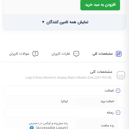
افزودن به سبد خرید
نمایش همه تامین کنندگان ▼
مشخصات کلی
نظرات کاربران
سوالات کاربران
مشخصات کلی
Luigi d' Anna Women's Analog Watch Model LDAL2197-RO-BL
اصالت
اصالت برند
ایتالیا
رسته
رده میان‌رده و لوکس در دسترس
رده ساعت
(Accessible Luxury)‏
?