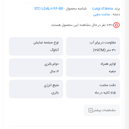
برند:
Luigi d'Anna
شناسه محصول :
STC-LDAL2196-BR
دسته :
ساعت مچی
30
+ نفر در حال مشاهده این محصول هستند
مقاومت در برابر آب
نوع صفحه نمایش
30 متر (3ATM)
آنالوگ
لوازم همراه
دوام باتری
جعبه
3 سال
دقت ساعت
منبع انرژی
±15 ثانیه در ماه
باتری
مشخصات بیشتر