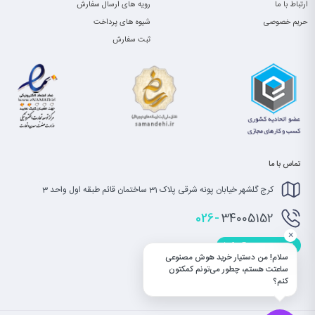
ارتباط با ما
رویه های ارسال سفارش
حریم خصوصی
شیوه های پرداخت
ثبت سفارش
تماس با ما
کرج گلشهر خیابان پونه شرقی پلاک 31 ساختمان قائم طبقه اول واحد 3
026-
34005152
×
info@saatet.com
سلام! من دستیار خرید هوش مصنوعی
ساعتت هستم، چطور می‌تونم کمکتون
کنم؟