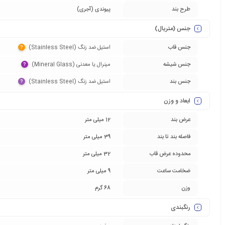
طرح بند
پیوندی (آجری)
جنس (متریال)
جنس قاب
استیل ضد زنگ (Stainless Steel)‏
?
جنس شیشه
مینرال یا معدنی (Mineral Glass)‏
?
جنس بند
استیل ضد زنگ (Stainless Steel)‏
?
ابعاد و وزن
عرض بند
12 میلی متر
فاصله بند تا بند
39 میلی متر
محدوده عرض قاب
32 میلی متر
ضخامت ساعت
9 میلی متر
وزن
68 گرم
رنگبندی