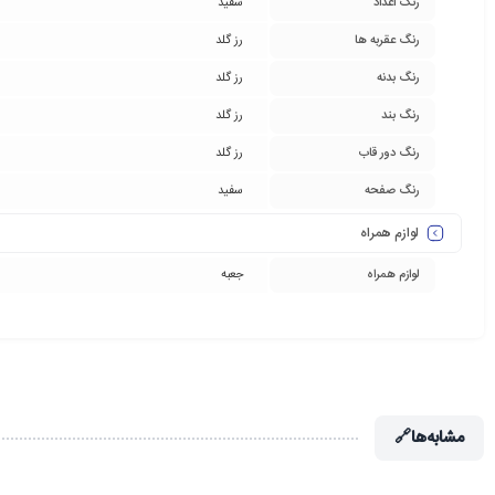
رنگ اعداد
سفید
رنگ عقربه ها
رز گلد
رنگ بدنه
رز گلد
رنگ بند
رز گلد
رنگ دور قاب
رز گلد
رنگ صفحه
سفید
لوازم همراه
لوازم همراه
جعبه
مشابه‌ها
🔗