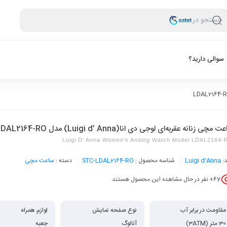
جستجو در
سوالی دارید؟
 مچی زنانه عقربه‌ای لوجی دی انا(Luigi d’ Anna) مدل LDAL2164-RO
Luigi D' Anna Women's Analog Watch Model LDAL2164
د:
Luigi d'Anna
شناسه محصول :
STC-LDAL2164-RO
دسته :
ساعت مچی
67
+ نفر در حال مشاهده این محصول هستند
مقاومت در برابر آب
نوع صفحه نمایش
لوازم همراه
30 متر (3ATM)
آنالوگ
جعبه