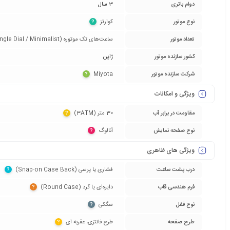
دوام باتری
3 سال
نوع موتور
کوارتز‏
?
تعداد موتور
ساعت‌های تک موتوره (Single Dial / Minimalist)‏
کشور سازنده موتور
ژاپن
شرکت سازنده موتور
Miyota‏
?
ویژگی و امکانات
مقاومت در برابر آب
30 متر (3ATM)‏
?
نوع صفحه نمایش
آنالوگ‏
?
ویژگی های ظاهری
درب پشت ساعت
فشاری یا پرسی (Snap-on Case Back)‏
?
فرم هندسی قاب
دایره‌ای یا گرد (Round Case)‏
?
نوع قفل
سگکی‏
?
طرح صفحه
طرح فانتزی، عقربه ای‏
?