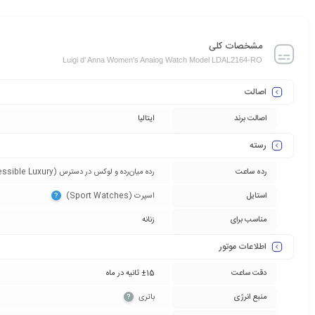
مشخصات کلی
Luigi d' Anna Women's Analog Watch Model LDAL2164-RO
اصالت
اصالت برند
ایتالیا
رسته
رده ساعت
رده میان‌رده و لوکس در دسترس (Accessible Luxury)‏
استایل
اسپرت (Sport Watches)‏
?
مناسب برای
زنانه
اطلاعات موتور
دقت ساعت
±15 ثانیه در ماه
منبع انرژی
باتری‏
?