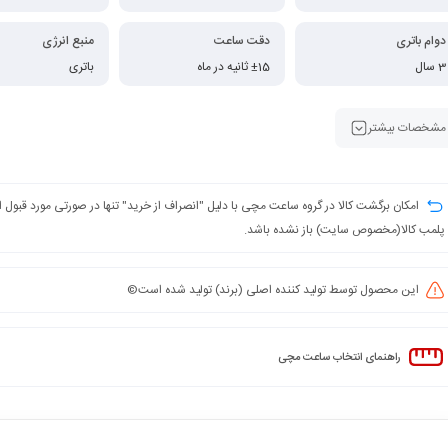
دوام باتری
دقت ساعت
منبع انرژی
3 سال
±15 ثانیه در ماه
باتری
مشخصات بیشتر
امکان برگشت کالا در گروه ساعت مچی با دلیل "انصراف از خرید" تنها در صورتی مورد قبول
پلمب کالا(مخصوص سایت) باز نشده باشد.
این محصول توسط تولید کننده اصلی (برند) تولید شده است©️
راهنمای انتخاب ساعت مچی