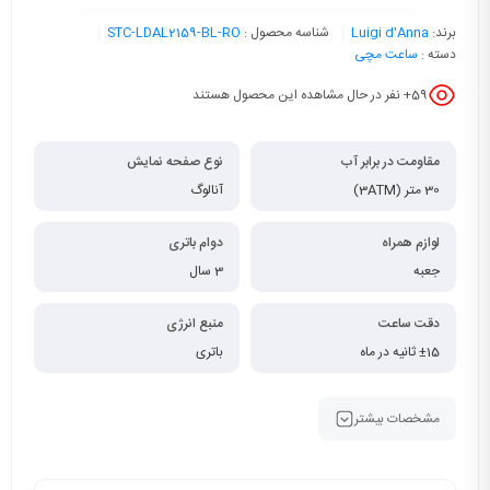
برند:
Luigi d'Anna
شناسه محصول :
STC-LDAL2159-BL-RO
دسته :
ساعت مچی
59
+ نفر در حال مشاهده این محصول هستند
مقاومت در برابر آب
نوع صفحه نمایش
30 متر (3ATM)
آنالوگ
لوازم همراه
دوام باتری
جعبه
3 سال
دقت ساعت
منبع انرژی
±15 ثانیه در ماه
باتری
مشخصات بیشتر