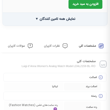
افزودن به سبد خرید
نمایش همه تامین کنندگان ▼
مشخصات کلی
نظرات کاربران
سوالات کاربران
مشخصات کلی
Luigi d' Anna Women's Analog Watch Model LDAL2159-BL-RO
اصالت
اصالت برند
ایتالیا
رسته
رده ساعت‌های فشن (Fashion Watches)‏
رده ساعت
?