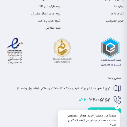
درباره ما
رویه بازگردانی کالا
ارتباط با ما
رویه های ارسال سفارش
حریم خصوصی
شیوه های پرداخت
ثبت سفارش
تماس با ما
کرج گلشهر خیابان پونه شرقی پلاک 31 ساختمان قائم طبقه اول واحد 3
026-
34005152
×
info@saatet.com
سلام! من دستیار خرید هوش مصنوعی
ساعتت هستم، چطور می‌تونم کمکتون
کنم؟