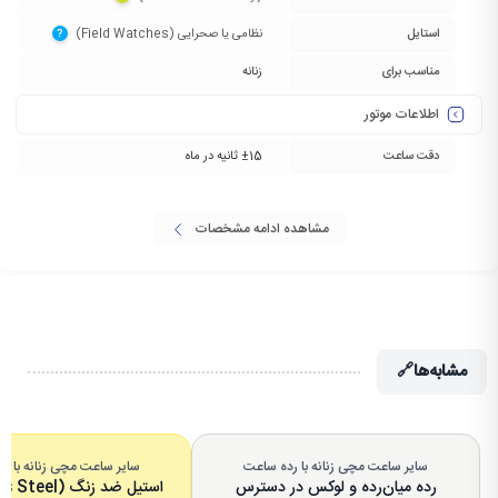
استایل
نظامی یا صحرایی (Field Watches)‏
?
مناسب برای
زنانه
اطلاعات موتور
دقت ساعت
±15 ثانیه در ماه
مشاهده ادامه مشخصات
مشابه‌ها
🔗
سایر ساعت مچی زنانه با رده ساعت
سایر ساعت مچی زنانه با 
رده میان‌رده و لوکس در دسترس
استیل ضد زنگ (Stainless Steel)