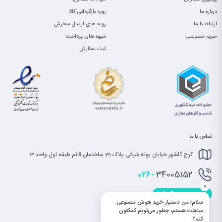
درباره ما
رویه بازگردانی کالا
ارتباط با ما
رویه های ارسال سفارش
حریم خصوصی
شیوه های پرداخت
ثبت سفارش
تماس با ما
کرج گلشهر خیابان پونه شرقی پلاک 31 ساختمان قائم طبقه اول واحد 3
026-
34005152
×
info@saatet.com
سلام! من دستیار خرید هوش مصنوعی
ساعتت هستم، چطور می‌تونم کمکتون
کنم؟