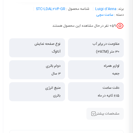
برند:
Luigi d'Anna
شناسه محصول :
STC-LDAL2114-GR
دسته :
ساعت مچی
59
+ نفر در حال مشاهده این محصول هستند
مقاومت در برابر آب
نوع صفحه نمایش
30 متر (3ATM)
آنالوگ
لوازم همراه
دوام باتری
جعبه
3 سال
دقت ساعت
منبع انرژی
±15 ثانیه در ماه
باتری
مشخصات بیشتر