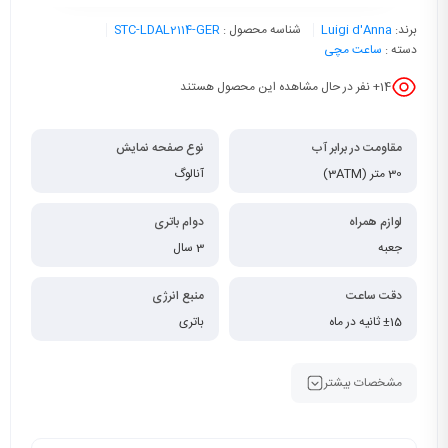
برند:
Luigi d'Anna
شناسه محصول :
STC-LDAL2114-GER
دسته :
ساعت مچی
14
+ نفر در حال مشاهده این محصول هستند
مقاومت در برابر آب
نوع صفحه نمایش
30 متر (3ATM)
آنالوگ
لوازم همراه
دوام باتری
جعبه
3 سال
دقت ساعت
منبع انرژی
±15 ثانیه در ماه
باتری
مشخصات بیشتر