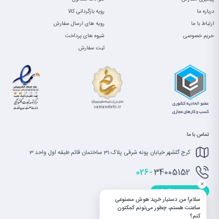
درباره ما
رویه بازگردانی کالا
ارتباط با ما
رویه های ارسال سفارش
حریم خصوصی
شیوه های پرداخت
ثبت سفارش
تماس با ما
کرج گلشهر خیابان پونه شرقی پلاک 31 ساختمان قائم طبقه اول واحد 3
026-
34005152
×
info@saatet.com
سلام! من دستیار خرید هوش مصنوعی
ساعتت هستم، چطور می‌تونم کمکتون
کنم؟