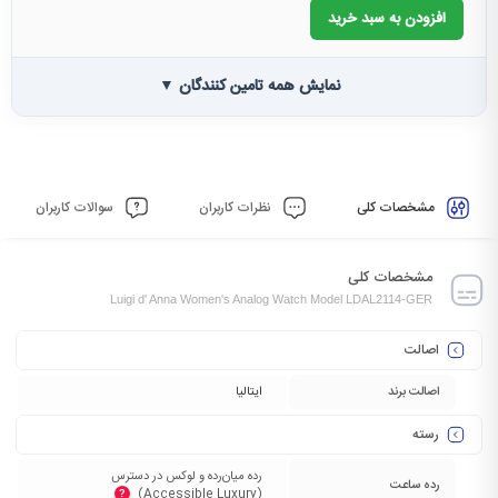
افزودن به سبد خرید
نمایش همه تامین کنندگان ▼
مشخصات کلی
نظرات کاربران
سوالات کاربران
مشخصات کلی
Luigi d' Anna Women's Analog Watch Model LDAL2114-GER
اصالت
اصالت برند
ایتالیا
رسته
رده میان‌رده و لوکس در دسترس
رده ساعت
(Accessible Luxury)‏
?