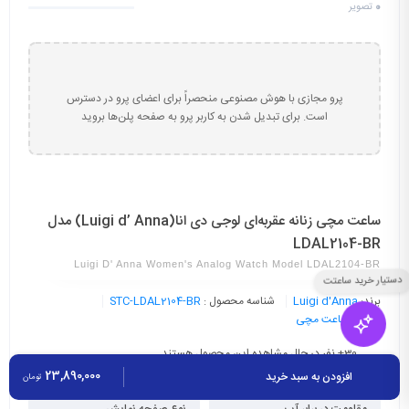
0
تصویر
پرو مجازی با هوش مصنوعی منحصراً برای اعضای پرو در دسترس
است. برای تبدیل شدن به کاربر پرو به صفحه پلن‌ها بروید
ساعت مچی زنانه عقربه‌ای لوجی دی انا(Luigi d’ Anna) مدل
LDAL2104-BR
Luigi D' Anna Women's Analog Watch Model LDAL2104-BR
برند:
Luigi d'Anna
شناسه محصول :
STC-LDAL2104-BR
دسته :
ساعت مچی
30
+ نفر در حال مشاهده این محصول هستند
23,890,000
افزودن به سبد خرید
تومان