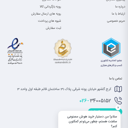
درباره ما
رویه بازگردانی کالا
ارتباط با ما
رویه های ارسال سفارش
حریم خصوصی
شیوه های پرداخت
ثبت سفارش
تماس با ما
کرج گلشهر خیابان پونه شرقی پلاک 31 ساختمان قائم طبقه اول واحد 3
026-
34005152
×
info@saatet.com
سلام! من دستیار خرید هوش مصنوعی
ساعتت هستم، چطور می‌تونم کمکتون
کنم؟