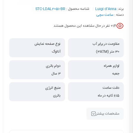
برند:
Luigi d'Anna
شناسه محصول :
STC-LDAL2051-BR
دسته :
ساعت مچی
14
+ نفر در حال مشاهده این محصول هستند
مقاومت در برابر آب
نوع صفحه نمایش
30 متر (3ATM)
آنالوگ
لوازم همراه
دوام باتری
جعبه
3 سال
دقت ساعت
منبع انرژی
±15 ثانیه در ماه
باتری
مشخصات بیشتر