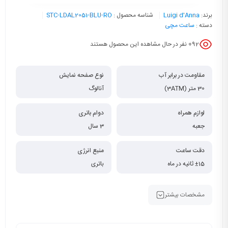
برند:
Luigi d'Anna
شناسه محصول :
STC-LDAL2051-BLU-RO
دسته :
ساعت مچی
92
+ نفر در حال مشاهده این محصول هستند
مقاومت در برابر آب
نوع صفحه نمایش
30 متر (3ATM)
آنالوگ
لوازم همراه
دوام باتری
جعبه
3 سال
دقت ساعت
منبع انرژی
±15 ثانیه در ماه
باتری
مشخصات بیشتر