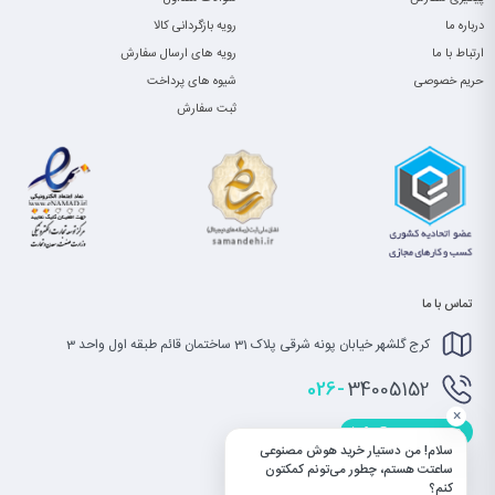
درباره ما
رویه بازگردانی کالا
ارتباط با ما
رویه های ارسال سفارش
حریم خصوصی
شیوه های پرداخت
ثبت سفارش
تماس با ما
کرج گلشهر خیابان پونه شرقی پلاک 31 ساختمان قائم طبقه اول واحد 3
026-
34005152
×
info@saatet.com
سلام! من دستیار خرید هوش مصنوعی
ساعتت هستم، چطور می‌تونم کمکتون
کنم؟