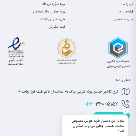
درباره ما
رویه بازگردانی کالا
ارتباط با ما
رویه های ارسال سفارش
حریم خصوصی
شیوه های پرداخت
ثبت سفارش
تماس با ما
کرج گلشهر خیابان پونه شرقی پلاک 31 ساختمان قائم طبقه اول واحد 3
026-
34005152
×
info@saatet.com
سلام! من دستیار خرید هوش مصنوعی
ساعتت هستم، چطور می‌تونم کمکتون
کنم؟