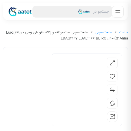
جستجو در
ساعت
ساعت مچی
ساعت مچی ست مردانه و زنانه عقربه‌ای لوجی دی انا(Luigi
d’ Anna) مدل LDAG2167-LDAL2166-BL-RO