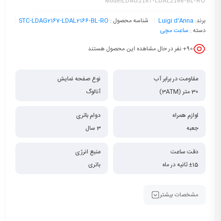
ModelLDAG2167-LDAL2166-BL-RO
برند:
Luigi d'Anna
شناسه محصول :
STC-LDAG2167-LDAL2166-BL-RO
دسته :
ساعت مچی
90
+ نفر در حال مشاهده این محصول هستند
مقاومت در برابر آب
نوع صفحه نمایش
30 متر (3ATM)
آنالوگ
لوازم همراه
دوام باتری
جعبه
3 سال
دقت ساعت
منبع انرژی
±15 ثانیه در ماه
باتری
مشخصات بیشتر