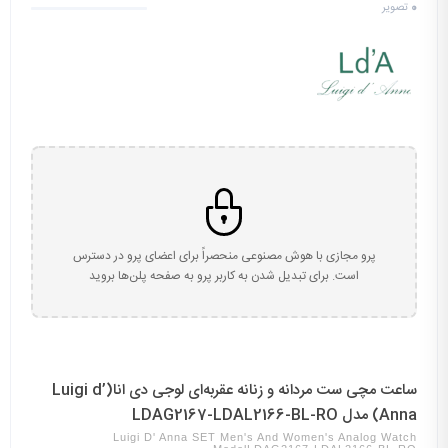
0
تصویر
پرو مجازی با هوش مصنوعی منحصراً برای اعضای پرو در دسترس
است. برای تبدیل شدن به کاربر پرو به صفحه پلن‌ها بروید
ساعت مچی ست مردانه و زنانه عقربه‌ای لوجی دی انا(Luigi d’
Anna) مدل LDAG2167-LDAL2166-BL-RO
Luigi D' Anna SET Men's And Women's Analog Watch