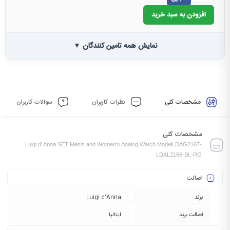
افزودن به سبد خرید
نمایش همه تامین کنندگان ▼
مشخصات کلی
نظرات کاربران
سوالات کاربران
مشخصات کلی
Luigi d' Anna SET Men's and Women's Analog Watch ModelLDAG2167-
LDAL2166-BL-RO
اصالت
برند
Luigi d’Anna
اصالت برند
ایتالیا