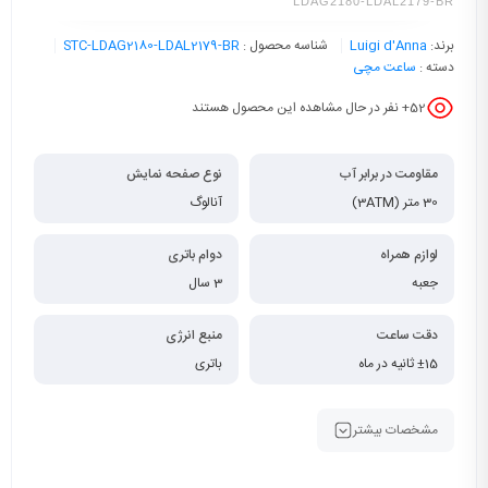
LDAG2180-LDAL2179-BR
برند:
Luigi d'Anna
شناسه محصول :
STC-LDAG2180-LDAL2179-BR
دسته :
ساعت مچی
52
+ نفر در حال مشاهده این محصول هستند
مقاومت در برابر آب
نوع صفحه نمایش
30 متر (3ATM)
آنالوگ
لوازم همراه
دوام باتری
جعبه
3 سال
دقت ساعت
منبع انرژی
±15 ثانیه در ماه
باتری
مشخصات بیشتر