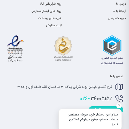
درباره ما
رویه بازگردانی کالا
ارتباط با ما
رویه های ارسال سفارش
حریم خصوصی
شیوه های پرداخت
ثبت سفارش
تماس با ما
کرج گلشهر خیابان پونه شرقی پلاک 31 ساختمان قائم طبقه اول واحد 3
026-
34005152
×
info@saatet.com
سلام! من دستیار خرید هوش مصنوعی
ساعتت هستم، چطور می‌تونم کمکتون
کنم؟