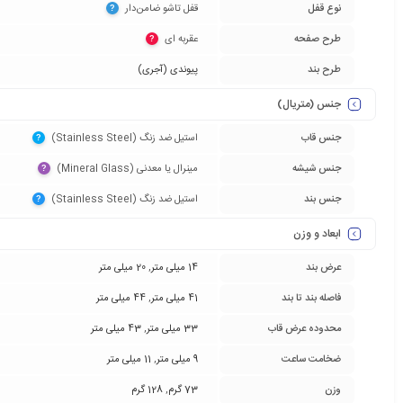
نوع قفل
قفل تاشو ضامن‌دار‏
?
طرح صفحه
عقربه ای‏
?
طرح بند
پیوندی (آجری)
جنس (متریال)
جنس قاب
استیل ضد زنگ (Stainless Steel)‏
?
جنس شیشه
مینرال یا معدنی (Mineral Glass)‏
?
جنس بند
استیل ضد زنگ (Stainless Steel)‏
?
ابعاد و وزن
عرض بند
14 میلی متر
,
20 میلی متر
فاصله بند تا بند
41 میلی متر
,
44 میلی متر
محدوده عرض قاب
33 میلی متر
,
43 میلی متر
ضخامت ساعت
9 میلی متر
,
11 میلی متر
وزن
73 گرم
,
128 گرم