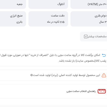
30 متر (3ATM)
آنالوگ
جعبه
دوام باتری
دقت ساعت
منبع انرژی
3 سال
±15 ثانیه در ماه
باتری
مشخصات بیشتر
امکان برگشت کالا در گروه ساعت مچی با دلیل "انصراف از خرید" تنها در صورتی مورد قبول
پلمب کالا(مخصوص سایت) باز نشده باشد.
این محصول توسط تولید کننده اصلی (برند) تولید شده است©️
راهنمای انتخاب ساعت مچی