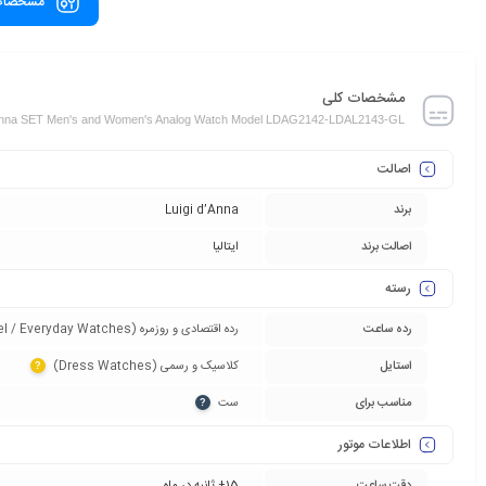
مشخصات
مشخصات کلی
' Anna SET Men's and Women's Analog Watch Model LDAG2142-LDAL2143-GL
اصالت
برند
Luigi d’Anna
اصالت برند
ایتالیا
رسته
رده ساعت
رده اقتصادی و روزمره (Entry-Level / Everyday Watches)‏
استایل
کلاسیک و رسمی (Dress Watches)‏
?
مناسب برای
ست‏
?
اطلاعات موتور