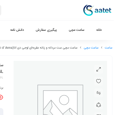
خانه
ساعت مچی
پیگیری سفارش
دانش نامه
ساعت
ساعت مچی
ساعت مچی ست مردانه و زنانه عقربه‌ای لوجی دی انا(Luigi d’ Anna) مدل LDAG2142-LDAL2143-GL
GL
-GL
برن