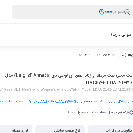
جستجو در
سوالی دارید؟
ساعت مچی ست مردانه و زنانه عقربه‌ای لوجی دی انا(Luigi d’ Anna) مدل
LDAG2142-LDAL2143-
i D' Anna SET Men's And Women's Analog Watch Model LDAG2142-LDAL2143
د:
Luigi d'Anna
شناسه محصول :
STC- LDAG2142-LDAL2143-GL
دسته :
ساعت م
92
+ نفر در حال مشاهده این محصول هستند
مقاومت در برابر آب
نوع صفحه نمایش
لوازم همراه