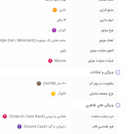
دقت ساعت
±15 ثانیه در ماه
منبع انرژی
باتری‏
?
دوام باتری
3 سال
نوع موتور
کوارتز‏
?
تعداد موتور
ساعت‌های تک موتوره (Single Dial / Minimalist)‏
کشور سازنده موتور
ژاپن
شرکت سازنده موتور
Miyota‏
?
ویژگی و امکانات
مقاومت در برابر آب
30 متر (3ATM)‏
?
نوع صفحه نمایش
آنالوگ‏
?
ویژگی های ظاهری
درب پشت ساعت
فشاری یا پرسی (Snap-on Case Back)‏
?
فرم هندسی قاب
دایره‌ای یا گرد (Round Case)‏
?