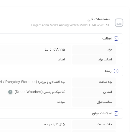
مشخصات کلی
Luigi d' Anna Men's Analog Watch Model LDAG2281-SL
اصالت
برند
Luigi d’Anna
اصالت برند
ایتالیا
رسته
رده ساعت
رده اقتصادی و روزمره (Entry-Level / Everyday Watches)‏
استایل
کلاسیک و رسمی (Dress Watches)‏
?
مناسب برای
مردانه
اطلاعات موتور
دقت ساعت
±15 ثانیه در ماه