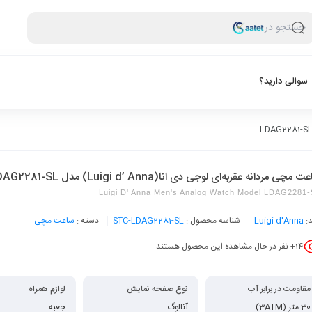
جستجو در
سوالی دارید؟
 مچی مردانه عقربه‌ای لوجی دی انا(Luigi d’ Anna) مدل LDAG2281-SL
Luigi D' Anna Men's Analog Watch Model LDAG2281
د:
Luigi d'Anna
شناسه محصول :
STC-LDAG2281-SL
دسته :
ساعت مچی
14
+ نفر در حال مشاهده این محصول هستند
مقاومت در برابر آب
نوع صفحه نمایش
لوازم همراه
30 متر (3ATM)
آنالوگ
جعبه