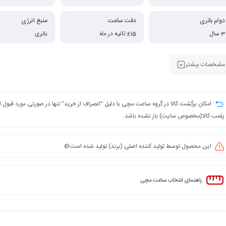
دوام باتری
دقت ساعت
منبع انرژی
3 سال
±15 ثانیه در ماه
باتری
مشخصات بیشتر
امکان برگشت کالا در گروه ساعت مچی با دلیل "انصراف از خرید" تنها در صورتی مورد قبول
پلمب کالا(مخصوص سایت) باز نشده باشد.
این محصول توسط تولید کننده اصلی (برند) تولید شده است©️
راهنمای انتخاب ساعت مچی