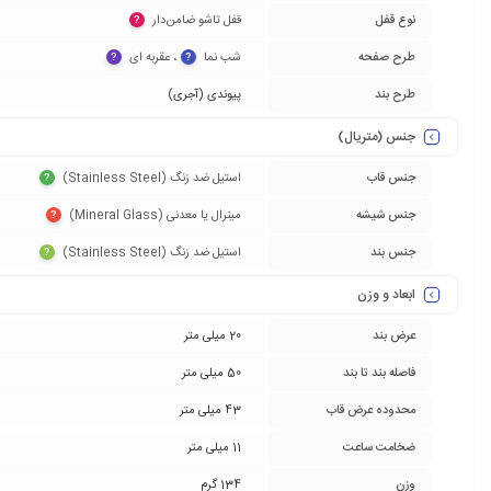
نوع قفل
قفل تاشو ضامن‌دار‏
?
طرح صفحه
شب نما‏
‏، عقربه ای‏
?
?
طرح بند
پیوندی (آجری)
جنس (متریال)
جنس قاب
استیل ضد زنگ (Stainless Steel)‏
?
جنس شیشه
مینرال یا معدنی (Mineral Glass)‏
?
جنس بند
استیل ضد زنگ (Stainless Steel)‏
?
ابعاد و وزن
عرض بند
20 میلی متر
فاصله بند تا بند
50 میلی متر
محدوده عرض قاب
43 میلی متر
ضخامت ساعت
11 میلی متر
وزن
134 گرم