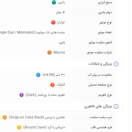
منبع انرژی
باتری‏
?
دوام باتری
3 سال
نوع موتور
کوارتز‏
?
تعداد موتور
ساعت‌های تک موتوره (Single Dial / Minimalist)‏
کشور سازنده موتور
ژاپن
شرکت سازنده موتور
Miyota‏
?
ویژگی و امکانات
مقاومت در برابر آب
30 متر (3ATM)‏
?
نوع صفحه نمایش
آنالوگ‏
?
نوع تقویم
تقویم ساده یا روزشمار (Date)‏
?
ویژگی های ظاهری
درب پشت ساعت
فشاری یا پرسی (Snap-on Case Back)‏
?
فرم هندسی قاب
دایره‌ای یا گرد (Round Case)‏
?