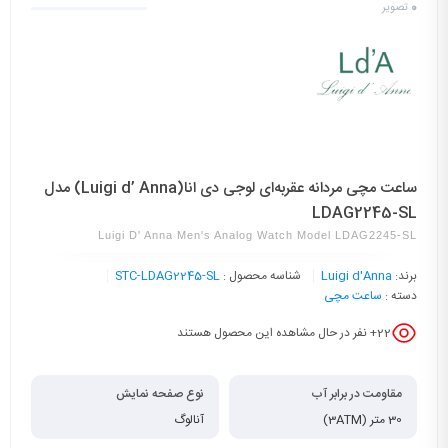
0
تصویر
ساعت مچی مردانه عقربه‌ای لوجی دی انا(Luigi d’ Anna) مدل
LDAG2245-SL
Luigi D' Anna Men's Analog Watch Model LDAG2245-SL
برند:
Luigi d'Anna
شناسه محصول :
STC-LDAG2245-SL
دسته :
ساعت مچی
22
+ نفر در حال مشاهده این محصول هستند
مقاومت در برابر آب
نوع صفحه نمایش
30 متر (3ATM)
آنالوگ