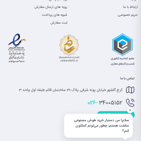
ارتباط با ما
رویه های ارسال سفارش
حریم خصوصی
شیوه های پرداخت
ثبت سفارش
تماس با ما
کرج گلشهر خیابان پونه شرقی پلاک 31 ساختمان قائم طبقه اول واحد 3
026-
34005152
×
info@saatet.com
سلام! من دستیار خرید هوش مصنوعی
ساعتت هستم، چطور می‌تونم کمکتون
کنم؟