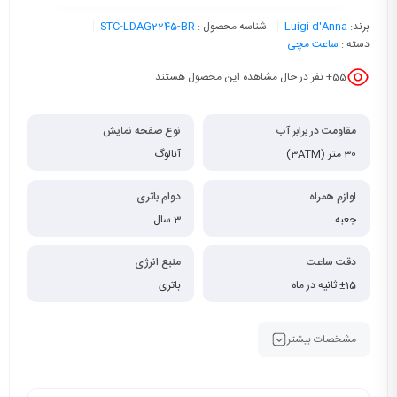
برند:
Luigi d'Anna
شناسه محصول :
STC-LDAG2245-BR
دسته :
ساعت مچی
55
+ نفر در حال مشاهده این محصول هستند
مقاومت در برابر آب
نوع صفحه نمایش
30 متر (3ATM)
آنالوگ
لوازم همراه
دوام باتری
جعبه
3 سال
دقت ساعت
منبع انرژی
±15 ثانیه در ماه
باتری
مشخصات بیشتر