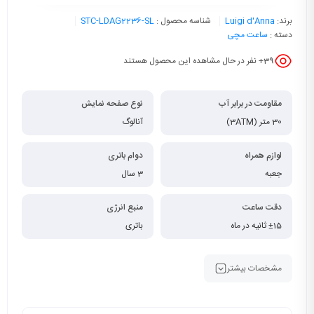
برند:
Luigi d'Anna
شناسه محصول :
STC-LDAG2236-SL
دسته :
ساعت مچی
39
+ نفر در حال مشاهده این محصول هستند
مقاومت در برابر آب
نوع صفحه نمایش
30 متر (3ATM)
آنالوگ
لوازم همراه
دوام باتری
جعبه
3 سال
دقت ساعت
منبع انرژی
±15 ثانیه در ماه
باتری
مشخصات بیشتر