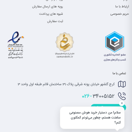
ارتباط با ما
رویه های ارسال سفارش
حریم خصوصی
شیوه های پرداخت
ثبت سفارش
تماس با ما
کرج گلشهر خیابان پونه شرقی پلاک 31 ساختمان قائم طبقه اول واحد 3
026-
34005152
×
info@saatet.com
سلام! من دستیار خرید هوش مصنوعی
ساعتت هستم، چطور می‌تونم کمکتون
کنم؟