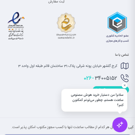
ثبت سفارش
تماس با ما
کرج گلشهر خیابان پونه شرقی پلاک 31 ساختمان قائم طبقه اول واحد 3
026-
34005152
×
info@saatet.com
سلام! من دستیار خرید هوش مصنوعی
ساعتت هستم، چطور می‌تونم کمکتون
کنم؟
کپی بخش یا کل هر کدام از مطالب ساعتت تنها با کسب مجوز مکتوب امکان پذیر است.