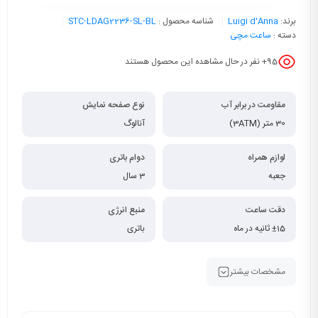
برند:
Luigi d'Anna
شناسه محصول :
STC-LDAG2236-SL-BL
دسته :
ساعت مچی
95
+ نفر در حال مشاهده این محصول هستند
مقاومت در برابر آب
نوع صفحه نمایش
30 متر (3ATM)
آنالوگ
لوازم همراه
دوام باتری
جعبه
3 سال
دقت ساعت
منبع انرژی
±15 ثانیه در ماه
باتری
مشخصات بیشتر