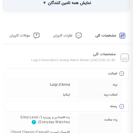
نمایش همه تامین کنندگان ▼
مشخصات کلی
نظرات کاربران
سوالات کاربران
مشخصات کلی
Luigi d' Anna Men's Analog Watch Model LDAG2236-SL-BL
اصالت
برند
Luigi d’Anna
اصالت برند
ایتالیا
رسته
رده اقتصادی و روزمره (Entry-Level /
رده ساعت
Everyday Watches)‏
?
کلاسیک اسپرت (Sport Classic/Casual)‏