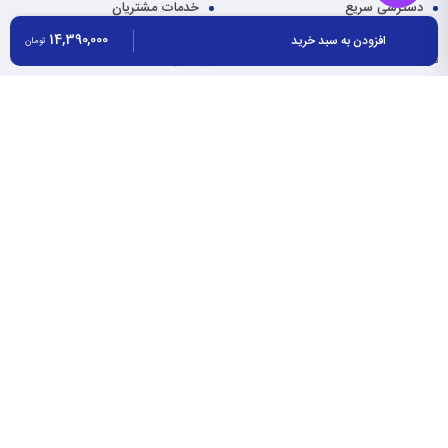
دسترسی سریع
خدمات مشتریان
پیگیری سفارش
سوالات متداول
14,390,000
افزودن به سبد خرید
تومان
درباره ما
رویه بازگردانی کالا
ارتباط با ما
رویه های ارسال سفارش
حریم خصوصی
شیوه های پرداخت
ثبت سفارش
تماس با ما
کرج گلشهر خیابان پونه شرقی پلاک 31 ساختمان قائم طبقه اول واحد 3
026-
34005152
info@saatet.com