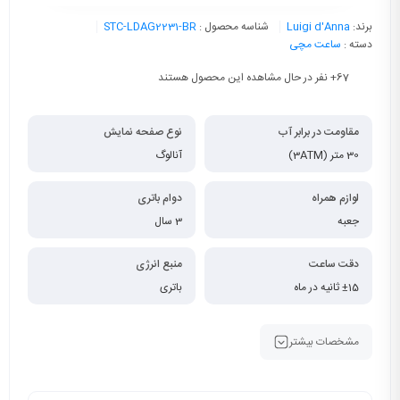
برند:
Luigi d'Anna
شناسه محصول :
STC-LDAG2231-BR
دسته :
ساعت مچی
67
+ نفر در حال مشاهده این محصول هستند
مقاومت در برابر آب
نوع صفحه نمایش
30 متر (3ATM)
آنالوگ
لوازم همراه
دوام باتری
جعبه
3 سال
دقت ساعت
منبع انرژی
±15 ثانیه در ماه
باتری
مشخصات بیشتر