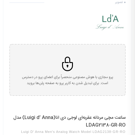
0
تصویر
پرو مجازی با هوش مصنوعی منحصراً برای اعضای پرو در دسترس
است. برای تبدیل شدن به کاربر پرو به صفحه پلن‌ها بروید
ساعت مچی مردانه عقربه‌ای لوجی دی انا(Luigi d’ Anna) مدل
LDAG2138-GR-RO
Luigi D' Anna Men's Analog Watch Model LDAG2138-GR-RO