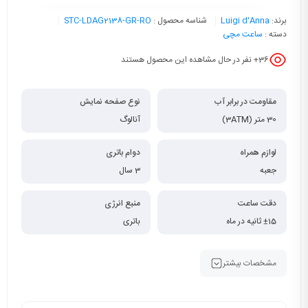
برند:
Luigi d'Anna
شناسه محصول :
STC-LDAG2138-GR-RO
دسته :
ساعت مچی
36
+ نفر در حال مشاهده این محصول هستند
مقاومت در برابر آب
نوع صفحه نمایش
30 متر (3ATM)
آنالوگ
لوازم همراه
دوام باتری
جعبه
3 سال
دقت ساعت
منبع انرژی
±15 ثانیه در ماه
باتری
مشخصات بیشتر