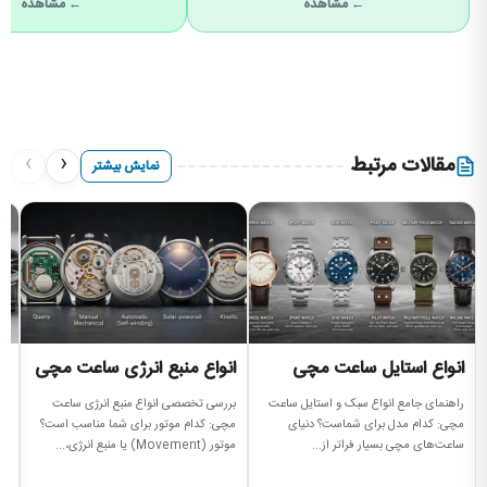
← مشاهده
← مشاهده
›
‹
مقالات مرتبط
نمایش بیشتر
انواع استایل ساعت مچی
انواع منبع انرژی ساعت مچی
ا
م
راهنمای جامع انواع سبک و استایل ساعت
بررسی تخصصی انواع منبع انرژی ساعت
مچی: کدام مدل برای شماست؟ دنیای
مچی: کدام موتور برای شما مناسب است؟
بر
ساعت‌های مچی بسیار فراتر از...
موتور (Movement) یا منبع انرژی،...
جن
سا