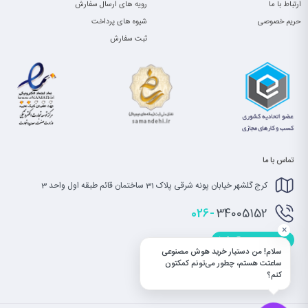
ارتباط با ما
رویه های ارسال سفارش
حریم خصوصی
شیوه های پرداخت
ثبت سفارش
تماس با ما
کرج گلشهر خیابان پونه شرقی پلاک 31 ساختمان قائم طبقه اول واحد 3
026-
34005152
×
info@saatet.com
سلام! من دستیار خرید هوش مصنوعی
ساعتت هستم، چطور می‌تونم کمکتون
کنم؟