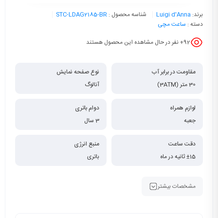
برند:
Luigi d'Anna
شناسه محصول :
STC-LDAG2185-BR
دسته :
ساعت مچی
92
+ نفر در حال مشاهده این محصول هستند
مقاومت در برابر آب
نوع صفحه نمایش
30 متر (3ATM)
آنالوگ
لوازم همراه
دوام باتری
جعبه
3 سال
دقت ساعت
منبع انرژی
±15 ثانیه در ماه
باتری
مشخصات بیشتر