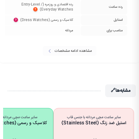
رده اقتصادی و روزمره (Entry-Level /
رده ساعت
Everyday Watches)‏
?
استایل
کلاسیک و رسمی (Dress Watches)‏
?
مناسب برای
مردانه
مشاهده ادامه مشخصات
مشابه‌ها
🔗
سایر ساعت مچی مردانه با جنس قاب
سایر ساعت مچی مردانه با 
استیل ضد زنگ (Stainless Steel)
کلاسیک و رسمی (Dress Watches)