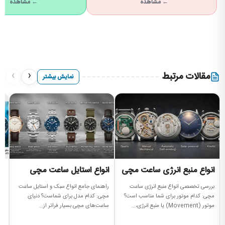
← مشاهده
← مشاهده
›
‹
مقالات مرتبط
نمایش بیشتر
انواع منبع انرژی ساعت مچی
انواع استایل ساعت مچی
ان
س
بررسی تخصصی انواع منبع انرژی ساعت
راهنمای جامع انواع سبک و استایل ساعت
مچی: کدام موتور برای شما مناسب است؟
مچی: کدام مدل برای شماست؟ دنیای
را
موتور (Movement) یا منبع انرژی،...
ساعت‌های مچی بسیار فراتر از...
سا
مه