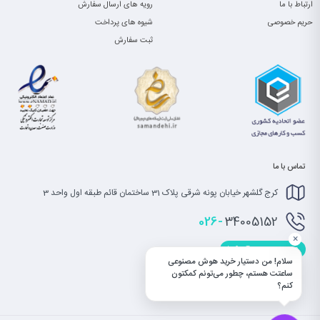
ارتباط با ما
رویه های ارسال سفارش
حریم خصوصی
شیوه های پرداخت
ثبت سفارش
تماس با ما
کرج گلشهر خیابان پونه شرقی پلاک 31 ساختمان قائم طبقه اول واحد 3
026-
34005152
×
info@saatet.com
سلام! من دستیار خرید هوش مصنوعی
ساعتت هستم، چطور می‌تونم کمکتون
کنم؟